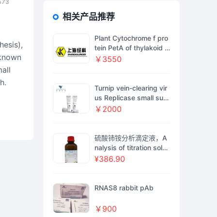
573
相关产品推荐
Plant Cytochrome f pro
esis),
tein PetA of thylakoid C
 known
yt b6/f-complex higher
￥3550
plants Antibody 植物抗
all
体（Anti-Cyt f 高等植物
h.
源）
Turnip vein-clearing vir
us Replicase small sub
unit重组蛋白表达
￥2000
硫酸铈铵分析滴定液，A
nalysis of titration soluti
on,0.1M，阿拉丁
¥386.90
RNAS8 rabbit pAb
￥900