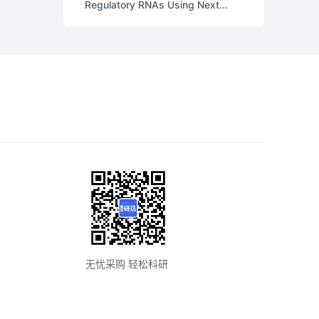
Regulatory RNAs Using Next
Generation Sequencing
Technologies
无忧采购 轻松科研