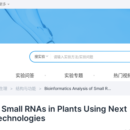
更多
搜实验
实验问答
实验专题
热门视
生理
>
结构与功能
>
Bioinformatics Analysis of Small RNAs in Plants Using Next Generation Sequencing Technologies
f Small RNAs in Plants Using Next
echnologies