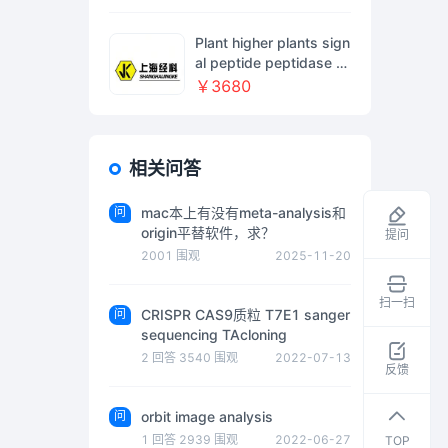
Plant higher plants sign
al peptide peptidase S
ppA1 Antibody 植物抗
￥3680
体（Anti-SppA1）
相关问答
问
mac本上有没有meta-analysis和
origin平替软件，求？
提问
2001
围观
2025-11-20
扫一扫
问
CRISPR CAS9质粒 T7E1 sanger
领
sequencing TAcloning
取
2
回答
3540
围观
2022-07-13
干
反馈
货
资
问
orbit image analysis
料
1
回答
2939
围观
2022-06-27
TOP