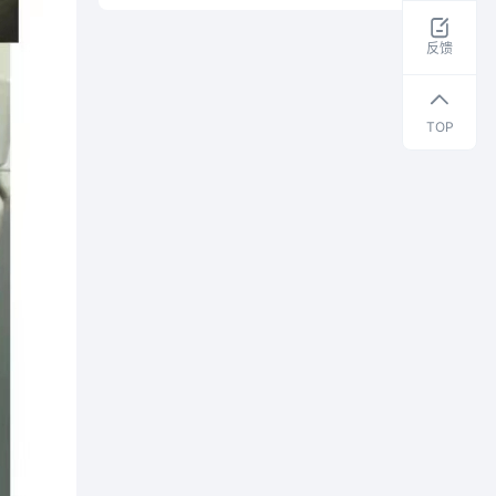
取
干
反馈
货
资
料
TOP