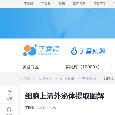
丁香通
丁香园
论坛
医药招聘
丁香医生
实验专区
实验库（10000+）
丁香通
>
实验专区
>
前沿资讯
>
更多资讯
>
细胞上
细胞上清外泌体提取图解
点赞
宇玫博
2025-03-20