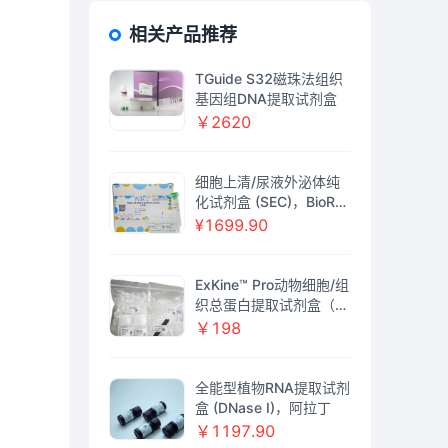
相关产品推荐
TGuide S32磁珠法组织
基因组DNA提取试剂盒
￥2620
细胞上清/尿液外泌体纯
化试剂盒 (SEC)，BioRea
gent, 无菌，阿拉丁
¥1699.90
ExKine™ Pro动物细胞/组
织总蛋白提取试剂盒（柱
式法）
￥198
全能型植物RNA提取试剂
盒 (DNase I)，阿拉丁
￥1197.90