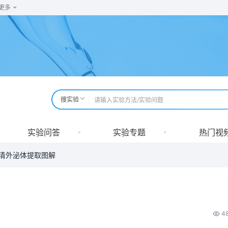
更多
搜实验
实验问答
实验专题
热门视
清外泌体提取图解
4