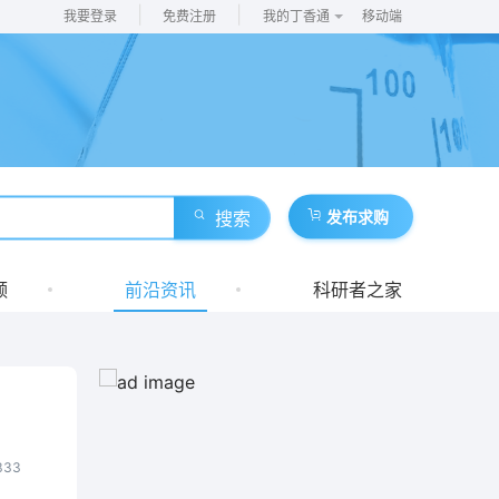
|
|
我要登录
免费注册
我的丁香通
移动端
搜索
发布求购
频
前沿资讯
科研者之家
833