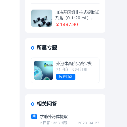
血液基因组非柱式提取试
剂盒（0.1-20 mL），阿
拉丁
￥1497.90
所属专题
外泌体高阶实战宝典
71
内容
664
订阅
收藏订阅
相关问答
问
求助外泌体提取
2
回答
1363
围观
2023-04-27