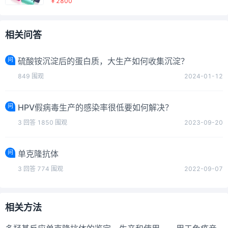
￥2800
相关问答
问
硫酸铵沉淀后的蛋白质，大生产如何收集沉淀？
849
围观
2024-01-12
问
HPV假病毒生产的感染率很低要如何解决？
3
回答
1850
围观
2023-09-20
问
单克隆抗体
3
回答
774
围观
2022-09-07
相关方法