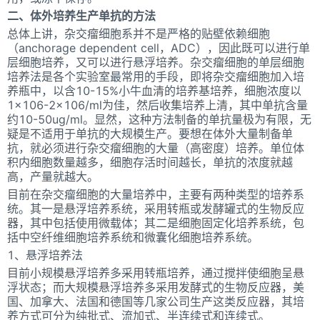
二、体外培养生产单抗的方法
总体上讲，杂交瘤细胞系并不是严格的贴壁依赖细胞
（anchorage dependent cell，ADC），因此既可以进行单
层细胞培养，又可以进行悬浮培养。杂交瘤细胞的单层细胞
培养法是各个实验室最常用的手段，即将杂交瘤细胞加入培
养瓶中，以含10-15%小牛血清的培养基培养，细胞浓度以
1×106-2×106/ml为佳，然后收集培养上清，其中单抗含量
约10-50ug/ml。显然，这种方法制备的单抗量极为有限，无
疑是不适用于单抗的大规模生产。要想在体外大量制备单
抗，就必须进行杂交瘤细胞的大量（高密度）培养。单位体
积内细胞数量越多，细胞存活时间越长，单抗的浓度就越
高，产量就越大。
目前在杂交瘤细胞的大量培养中，主要有两种类型的培养系
统。其一是悬浮培养系统，采用转瓶或发酵罐式的生物反应
器，其中包括使用微载体；其二是细胞固定化培养系统，包
括中空纤维细胞培养系统和微囊化细胞培养系统。
1、悬浮培养法
目前小规模悬浮培养多采用转瓶培养，通过搅拌使细胞呈悬
浮状态；而大规模悬浮培养多采用发酵式的生物反应器，美
国、加拿大、法国和德国等几家公司生产这类反应器，其培
养方式可分为纯批式、流加式、半连续式和连续式。