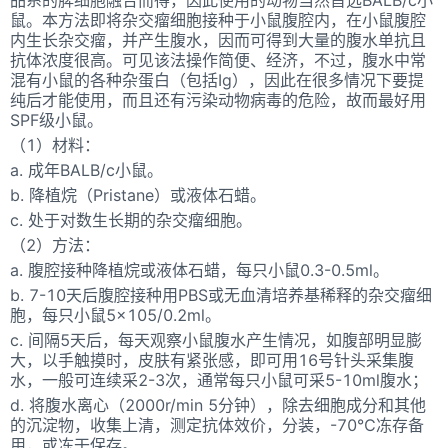
鼠。本方法即将杂交瘤细胞接种于小鼠腹腔内，在小鼠腹腔
内生长杂交瘤，并产生腹水，因而可得到大量的腹水单抗且
抗体浓度很高。可见该法操作简便、经济，不过，腹水中常
混有小鼠的各种杂蛋白（包括Ig），因此在很多情况下要提
纯后才能使用，而且还有污染动物病毒的危险，故而最好用
SPF级小鼠。
（1）材料：
a. 成年BALB/c小鼠。
b. 降植烷（Pristane）或液体石蜡。
c. 处于对数生长期的杂交瘤细胞。
（2）方法：
a. 腹腔接种降植烷或液体石蜡，每只小鼠0.3-0.5ml。
b. 7-10天后腹腔接种用PBS或无血清培养基稀释的杂交瘤细
胞，每只小鼠5×105/0.2ml。
c. 间隔5天后，每天观察小鼠腹水产生情况，如腹部明显膨
大，以手触摸时，皮肤有紧张感，即可用16号针头采集腹
水，一般可连续采2-3次，通常每只小鼠可采5-10ml腹水；
d. 将腹水离心（2000r/min 5分钟），除去细胞成分和其他
的沉淀物，收集上清，测定抗体效价，分装，-70℃冻存备
用，或冻干保存。