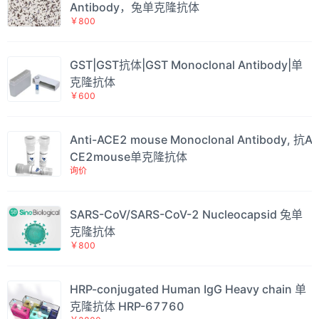
Antibody，兔单克隆抗体
￥800
GST|GST抗体|GST Monoclonal Antibody|单
克隆抗体
￥600
Anti-ACE2 mouse Monoclonal Antibody, 抗A
CE2mouse单克隆抗体
询价
SARS-CoV/SARS-CoV-2 Nucleocapsid 兔单
克隆抗体
￥800
HRP-conjugated Human IgG Heavy chain 单
克隆抗体 HRP-67760