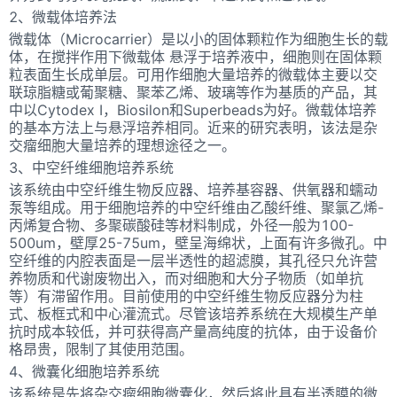
2、微载体培养法
微载体（Microcarrier）是以小的固体颗粒作为细胞生长的载
体，在搅拌作用下微载体 悬浮于培养液中，细胞则在固体颗
粒表面生长成单层。可用作细胞大量培养的微载体主要以交
联琼脂糖或葡聚糖、聚苯乙烯、玻璃等作为基质的产品，其
中以Cytodex I，Biosilon和Superbeads为好。微载体培养
的基本方法上与悬浮培养相同。近来的研究表明，该法是杂
交瘤细胞大量培养的理想途径之一。
3、中空纤维细胞培养系统
该系统由中空纤维生物反应器、培养基容器、供氧器和蠕动
泵等组成。用于细胞培养的中空纤维由乙酸纤维、聚氯乙烯-
丙烯复合物、多聚碳酸硅等材料制成，外径一般为100-
500um，壁厚25-75um，壁呈海绵状，上面有许多微孔。中
空纤维的内腔表面是一层半透性的超滤膜，其孔径只允许营
养物质和代谢废物出入，而对细胞和大分子物质（如单抗
等）有滞留作用。目前使用的中空纤维生物反应器分为柱
式、板框式和中心灌流式。尽管该培养系统在大规模生产单
抗时成本较低，并可获得高产量高纯度的抗体，由于设备价
格昂贵，限制了其使用范围。
4、微囊化细胞培养系统
该系统是先将杂交瘤细胞微囊化，然后将此具有半透膜的微