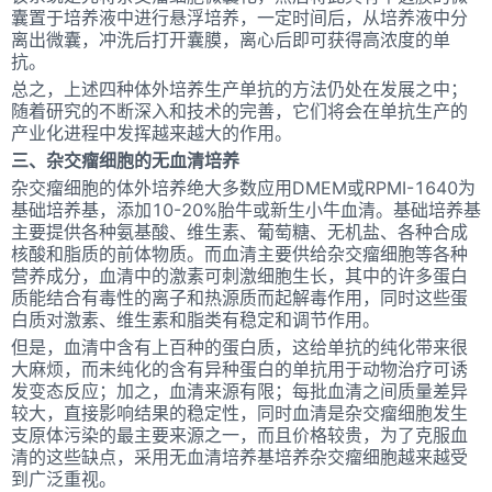
囊置于培养液中进行悬浮培养，一定时间后，从培养液中分
离出微囊，冲洗后打开囊膜，离心后即可获得高浓度的单
抗。
总之，上述四种体外培养生产单抗的方法仍处在发展之中；
随着研究的不断深入和技术的完善，它们将会在单抗生产的
产业化进程中发挥越来越大的作用。
三、杂交瘤细胞的无血清培养
杂交瘤细胞的体外培养绝大多数应用DMEM或RPMI-1640为
基础培养基，添加10-20%胎牛或新生小牛血清。基础培养基
主要提供各种氨基酸、维生素、葡萄糖、无机盐、各种合成
核酸和脂质的前体物质。而血清主要供给杂交瘤细胞等各种
营养成分，血清中的激素可刺激细胞生长，其中的许多蛋白
质能结合有毒性的离子和热源质而起解毒作用，同时这些蛋
白质对激素、维生素和脂类有稳定和调节作用。
但是，血清中含有上百种的蛋白质，这给单抗的纯化带来很
大麻烦，而未纯化的含有异种蛋白的单抗用于动物治疗可诱
发变态反应；加之，血清来源有限；每批血清之间质量差异
较大，直接影响结果的稳定性，同时血清是杂交瘤细胞发生
支原体污染的最主要来源之一，而且价格较贵，为了克服血
清的这些缺点，采用无血清培养基培养杂交瘤细胞越来越受
到广泛重视。