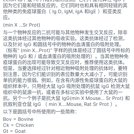
因为它们是和轻链反应的，它们同时也和具有相同轻链的其
他种类的免疫球蛋白（ Ig D, IgM, IgA 和IgE ）和亚类反
应。
(min X …Sr Prot)
与一个物种反应的二抗可能与其他物种发生交叉反应，除非
这类抗体经过其他物种的吸收实验。这类抗体经过了检测，
以及针对 IgG 和圆括号中的物种的血清蛋白的吸附处理。
（标有“ (min X…Prot)” 字样的抗体是经过了圆括号中所标的
物种的 IgG 和 / 或血清蛋白的吸附处理的）。当其他物种免
疫球蛋白的出现可能导致交叉反应时，推荐使用这类抗体。
但是，当要选择经过针对相近物种吸附处理的抗体时，要特
别注意，因为它们能识别的表位数量大大减小了，可能识别
单抗的能力很弱。例如，在含有内源性免疫球蛋白的大鼠的
组织样本中，只用经大鼠 IgG 吸附处理的抗鼠 IgG 检测大鼠
组织中的鼠源一抗，或者在多标记实验中使用了大鼠的一
抗。另个一个例子是抗大鼠 IgG(min X Mouse… Sr Prot) 和
抗叙利亚仓鼠 IgG （ min X….Mouse, Rat Sr Prot ）。
以下是圆括号中所使用的一些简称：
Bov = Bovine
Ck = Chicken
Gt = Goat