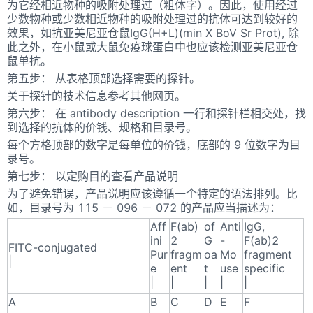
为它经相近物种的吸附处理过（粗体字）。因此，使用经过
少数物种或少数相近物种的吸附处理过的抗体可达到较好的
效果，如抗亚美尼亚仓鼠IgG(H+L)(min X BoV Sr Prot), 除
此之外，在小鼠或大鼠免疫球蛋白中也应该检测亚美尼亚仓
鼠单抗。
第五步： 从表格顶部选择需要的探针。
关于探针的技术信息参考其他网页。
第六步： 在 antibody description 一行和探针栏相交处，找
到选择的抗体的价钱、规格和目录号。
每个方格顶部的数字是每单位的价钱，底部的 9 位数字为目
录号。
第七步： 以定购目的查看产品说明
为了避免错误，产品说明应该遵循一个特定的语法排列。比
如，目录号为 115 － 096 － 072 的产品应当描述为：
Aff
F(ab)
of
Anti
IgG,
ini
2
G
-
F(ab)2
FITC-conjugated
Pur
fragm
oa
Mo
fragment
|
e
ent
t
use
specific
|
|
|
|
|
A
B
C
D
E
F