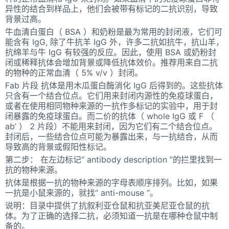
异性的结合到样品上，他们会被带有标记的二抗识别，导致
背景过高。
牛血清白蛋白（ BSA ）和奶粉是最为常用的封闭液，它们可
能含有 IgG, 除了牛抗羊 IgG 外，许多二抗如抗牛，抗山羊，
抗绵羊与牛 IgG 有较强的反应。因此，使用 BSA 或奶粉封
闭或稀释抗体会增加背景或降低抗体效价。推荐用来自二抗
的物种的正常血清（ 5% v/v ）封闭。
Fab 片段 抗体是用木瓜蛋白酶消化 IgG 后得到的。这些抗体
只含有一个结合位点。它们用来封闭内源性的免疫球蛋白，
或者在使用相同物种来源的一抗作多标记的实验中，用于封
闭暴露的免疫球蛋白。而二价的抗体（ whole IgG 或 F （
ab’ ） 2 片段）不能用来封闭，因为它们有二个结合位点。
封闭后，一些结合位点可能为暴露出来，与一抗结合，从而
导致高的背景或假阳性标记。
第二步： 在左边标记“ antibody description ”的拦里找到一
抗的物种来源。
抗体是根据一抗的物种来源的字母表顺序排列。比如，如果
一抗是小鼠来源的，就找“ anti-mouse ”。
说明：目录中提供了抗叙利亚仓鼠和抗亚美尼亚仓鼠的抗
体。为了正确的选择二抗，必须知道一抗是在哪种仓鼠中制
备的。