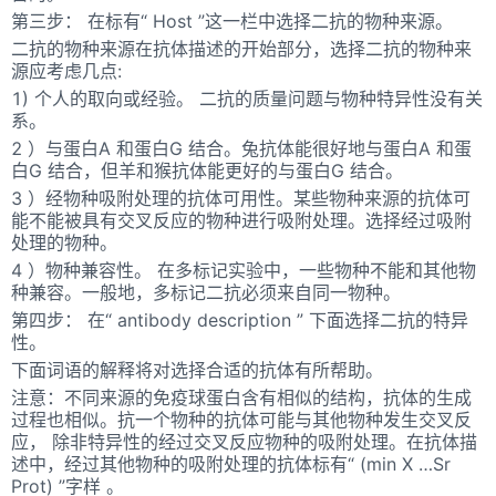
第三步： 在标有“ Host ”这一栏中选择二抗的物种来源。
二抗的物种来源在抗体描述的开始部分，选择二抗的物种来
源应考虑几点:
1) 个人的取向或经验。 二抗的质量问题与物种特异性没有关
系。
2 ）与蛋白A 和蛋白G 结合。兔抗体能很好地与蛋白A 和蛋
白G 结合，但羊和猴抗体能更好的与蛋白G 结合。
3 ）经物种吸附处理的抗体可用性。某些物种来源的抗体可
能不能被具有交叉反应的物种进行吸附处理。选择经过吸附
处理的物种。
4 ）物种兼容性。 在多标记实验中，一些物种不能和其他物
种兼容。一般地，多标记二抗必须来自同一物种。
第四步： 在“ antibody description ” 下面选择二抗的特异
性。
下面词语的解释将对选择合适的抗体有所帮助。
注意：不同来源的免疫球蛋白含有相似的结构，抗体的生成
过程也相似。抗一个物种的抗体可能与其他物种发生交叉反
应， 除非特异性的经过交叉反应物种的吸附处理。在抗体描
述中，经过其他物种的吸附处理的抗体标有“ (min X …Sr
Prot) ”字样 。