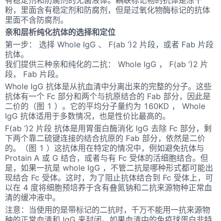
粉，里面含有稳定剂和防腐剂，但是过氧化物酶标记的抗体
里面不含防腐剂。
亲和层析纯化抗体的选择和定位
第一步： 选择 Whole IgG 、 F(ab ’)2 片段，或者 Fab 片段
抗体。
我们提供三种亲和纯化的二抗： Whole IgG ， F(ab ’)2 片
段， Fab 片段。
Whole IgG 抗体是从抗血清中分离出来的完整的分子。这些
抗体有一个 Fc 部分和两个与抗原结合的 Fab 部分，因此是
二价的（图 1 ）。它的平均分子量约为 160KD ， Whole
IgG 抗体适用于多数情况，也是性价比最高的。
F(ab ’)2 片段 抗体是用胃蛋白酶消化 IgG 去除 Fc 部分，剩
下两个靠二硫键连接的结合抗原的 Fab 部分，依然是二价
的。（图 1 ）这抗体用在特定的情况中，例如避免抗体与
Protain A 或 G 结合，或者与有 Fc 受体的活细胞结合。但
是，如果一抗是 whole IgG ，不管二抗是哪种形式都可能出
现结合 Fc 受体。这时，为了阻止抗体结合到 Fc 受体上，可
以在 4 度将细胞预培养于含有叠氮钠和二抗来源物种正常血
清的缓冲液中。
注意：当使用的是带标记的二抗时，千万不能用一抗来源物
种的正常血清和 IgG 来封闭。如果血清中的免疫球蛋白非特