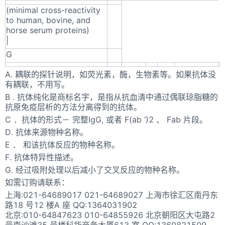
(minimal cross-reactivity
to human, bovine, and
horse serum proteins)
|
G
A. 耦联的探针说明，如荧光素，酶，生物素等。如果抗体没
有耦联，不用写。
B . 抗体纯化是商标名字，是指从抗血清中通过偶联琼脂糖的
抗原免疫层析的方法分离得到的抗体。
C ．抗体的形式－ 完整IgG, 或者 F(ab ’)2 、 Fab 片段。
D. 抗体来源物种名称。
E ． 和该抗体反应的物种名称。
F. 抗体特异性描述。
G. 经过吸附处理以后减小了交叉反应的物种名称。
如需订购请联系：
上海:021-64689017 021-64689027 上海市徐汇区南丹东
路18 号12 楼A 座 QQ:1364031902
北京:010-64847623 010-64855926 北京朝阳区大屯路2
号南沙滩35 号楼科华商务大厦613 室 QQ:1360821509