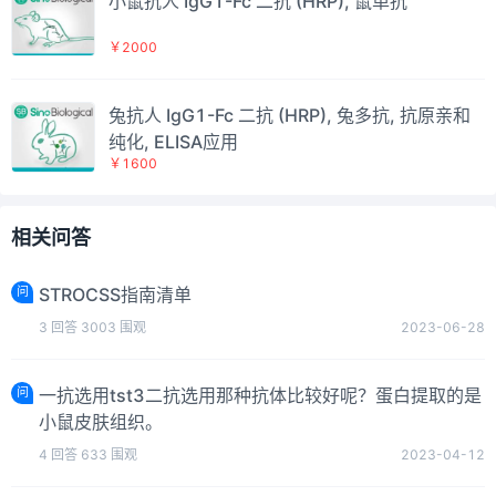
小鼠抗人 IgG1-Fc 二抗 (HRP), 鼠单抗
￥2000
兔抗人 IgG1-Fc 二抗 (HRP), 兔多抗, 抗原亲和
纯化, ELISA应用
￥1600
相关问答
问
STROCSS指南清单
3
回答
3003
围观
2023-06-28
问
一抗选用tst3二抗选用那种抗体比较好呢？蛋白提取的是
小鼠皮肤组织。
4
回答
633
围观
2023-04-12