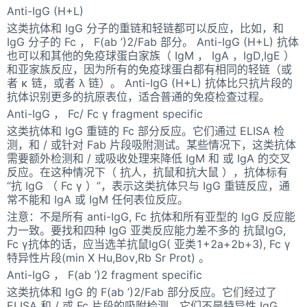
Anti-IgG (H+L)
这类抗体和 IgG 分子的重链和轻链都可以反应，比如，和
IgG 分子的 Fc ， F(ab ’)2/Fab 部分。 Anti-IgG (H+L) 抗体
也可以和其他的免疫球蛋白家族（ IgM ， IgA ，IgD,IgE ）
和亚家族反应，因为所有的免疫球蛋白都有相同的轻链（或
者 κ 链，或者 λ 链）。 Anti-IgG (H+L) 抗体比只抗片段的
抗体识别更多的抗原表位，适合普通的免疫检查过程。
Anti-IgG ， Fc/ Fc γ fragment specific
这类抗体和 IgG 重链的 Fc 部分反应。它们通过 ELISA 检
测，和 / 或针对 Fab 片段吸附测试。某些情况下，这类抗体
需要额外检测和 / 或吸收处理来降低 IgM 和 或 IgA 的交叉
反应。在这种情况下（ 抗人，抗鼠和抗大鼠 ），抗体标有
“抗 IgG （ Fc γ ）”，表示这类抗体只与 IgG 重链反应，通
常不能和 IgA 或 IgM 任何表位反应。
注意：不是所有 anti-IgG, Fc 抗体和所有亚型的 IgG 反应能
力一致。要找和四种 IgG 亚类反应能力差不多的 抗鼠IgG,
Fc γ抗体的话，应当选羊抗鼠IgG( 亚类1+2a+2b+3), Fc γ
特异性片段(min X Hu,Bov,Rb Sr Prot) 。
Anti-IgG ， F(ab ’)2 fragment specific
这类抗体和 IgG 的 F(ab ’)2/Fab 部分反应。它们经过了
ELISA 和 / 或 Fc 片段的吸附检测。它们不是特异性 IgG ，