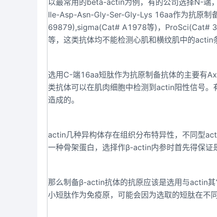
以最常用的beta-actin为例，有的公司选择N-端，有的选择
Ile-Asp-Asn-Gly-Ser-Gly-Lys 16aa作
69879),sigma(Cat# A1978等)，ProSci(Cat# 3
等，这类抗体均不能检测心肌和横纹肌中的actin
选用C-端16aa短肽作为抗原制备抗体的主要有Axxora P
类抗体可以在肌肉细胞中检测到actin阳性信号
造成的。
actin几种异构体存在组织分布特异性，不同型act
一种骨架蛋白，选择作β-actin内参时首先得
那么制备β-actin抗体的抗原应该是选用与acti
小短肽作为免疫原，可能会因为选取的短肽在不同型