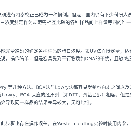
g 实验结果须进行内参校正已成为一种惯例。但是，国内仍有不少科研人
使用，将蛋白浓度测定作为规范需相互比较的各种样品间上样量等同的唯
能完全准确的确定各种样品的蛋白浓度。如UV法直接定量，适
说，操作简单，但是容易受到平行物质如DNA的干扰，且敏感
owry 等几种方法。BCA法与Lowry法都容易受到蛋白质之间以
扰Lowry、BCA 反应的还原剂（如DTT，巯基乙醇）相容，但
品会导致同一样品的结果差异较大，无可比性。
也存在操作误差。在Western blotting实验时使用内参