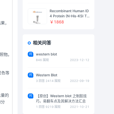
4;97%;V27450-100mg
Recombinant Human ID
4 Protein (N-His-KSI Ta
g), 重组人ID4蛋白 (N端
￥1868
结果，
His-KSI标签)
相关问答
参照物。
问
western blot
846
围观
2023-12-12
显色等
问
Western Blot
3
回答
2414
围观
2022-09-19
达量的
问
【原创】Western blot 之制胶技
巧，易翻车点及其解决方法汇总
的分
1
回答
9219
围观
2021-10-21