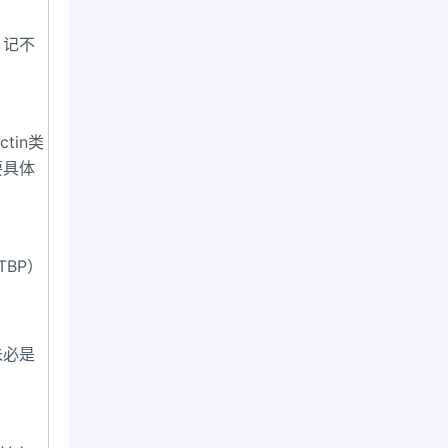
，记不
tin类
要具体
TBP）
未必是