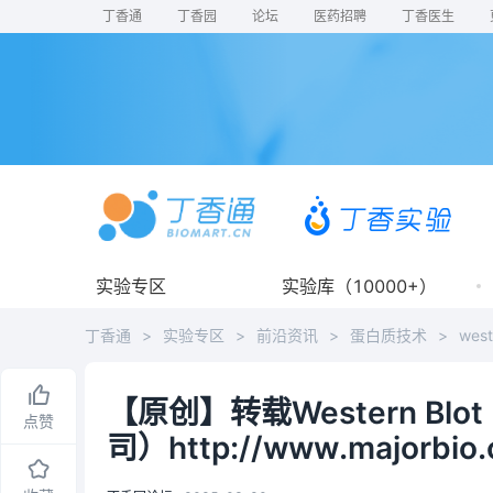
丁香通
丁香园
论坛
医药招聘
丁香医生
实验专区
实验库（10000+）
丁香通
>
实验专区
>
前沿资讯
>
蛋白质技术
>
west
【原创】转载Western B
点赞
司）http://www.majorbio.