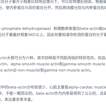
蛋白分子量大小相差比较明显情况下，可以在转膜后预染，根据
两部分，使内参蛋白与目的蛋白分开，然后两块膜分别与内参蛋白抗
hosphate dehydrogenase）和细胞骨架蛋白beta-actin或be
蛋白的分子量最好相差5KD以上。因此你要知道你检测的蛋白的分子
ctin大致可分为六种，其中四种是不同肌肉组织特异性的，包括al
e actin、alpha-smooth muscle actin和gamma-smooth muscle
(β-non-muscle)和gamma-non-muscle actin。
-actin分布就很少，心肌主要是alpha-cardiac muscl
，不能一概而论的。beta-actin作为内参是得到了公认的，这
内，表达量非常丰富。