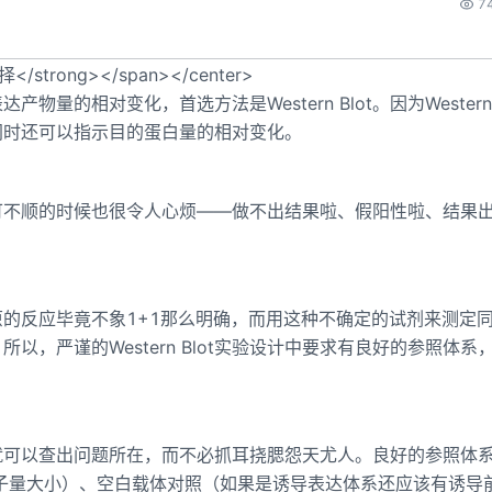
7
择</strong></span></center>
的相对变化，首选方法是Western Blot。因为Western B
同时还可以指示目的蛋白量的相对变化。
简单，可不顺的时候也很令人心烦――做不出结果啦、假阳性啦、结果
的反应毕竟不象1+1那么明确，而用这种不确定的试剂来测定
，严谨的Western Blot实验设计中要求有良好的参照体系
就可以查出问题所在，而不必抓耳挠腮怨天尤人。良好的参照体
的分子量大小）、空白载体对照（如果是诱导表达体系还应该有诱导