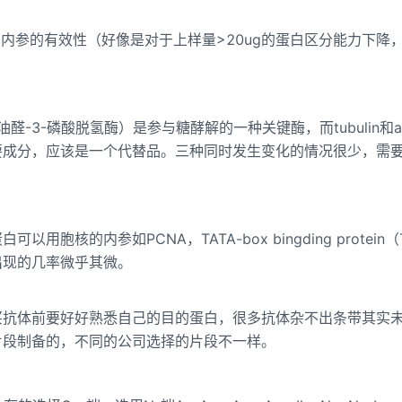
n作为内参的有效性（好像是对于上样量>20ug的蛋白区分能力下降
-3-磷酸脱氢酶）是参与糖酵解的一种关键酶，而tubulin和ac
要成分，应该是一个代替品。三种同时发生变化的情况很少，需
核的内参如PCNA，TATA-box bingding protein（
出现的几率微乎其微。
买抗体前要好好熟悉自己的目的蛋白，很多抗体杂不出条带其实
片段制备的，不同的公司选择的片段不一样。