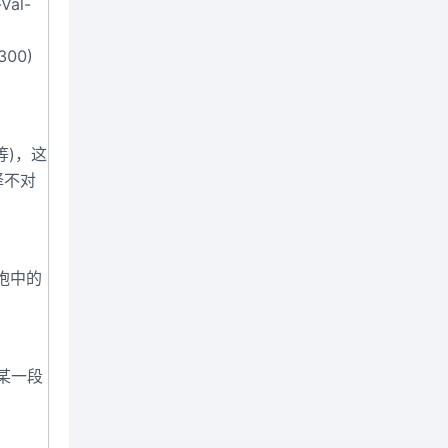
al-
300)
1等)，这
择不对
细胞中的
的某一段