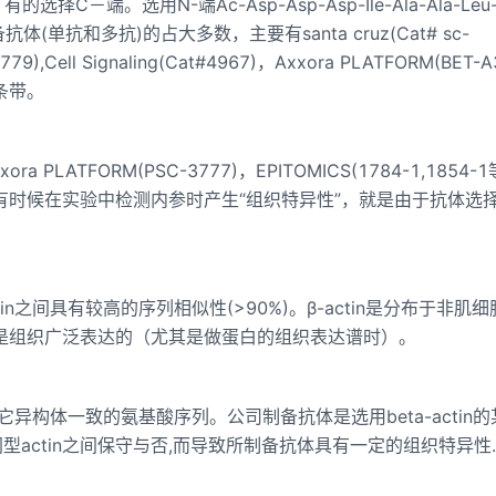
C－端。选用N-端Ac-Asp-Asp-Asp-Ile-Ala-Ala-Leu-V
为抗原制备抗体(单抗和多抗)的占大多数，主要有santa cruz(Cat# sc-
779),Cell Signaling(Cat#4967)，Axxora PLATFORM(BET-A
条带。
LATFORM(PSC-3777)，EPITOMICS(1784-1,1854-
。有时候在实验中检测内参时产生“组织特异性”，就是由于抗体选
in之间具有较高的序列相似性(>90%)。β-actin是分布于非肌
保证是组织广泛表达的（尤其是做蛋白的组织表达谱时）。
n其它异构体一致的氨基酸序列。公司制备抗体是选用beta-actin
actin之间保守与否,而导致所制备抗体具有一定的组织特异性.