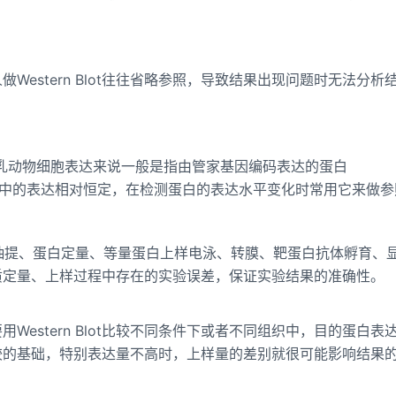
。
estern Blot往往省略参照，导致结果出现问题时无法分析
），对于哺乳动物细胞表达来说一般是指由管家基因编码表达的蛋白
在各组织和细胞中的表达相对恒定，在检测蛋白的表达水平变化时常用它来做
要进行蛋白抽提、蛋白定量、等量蛋白上样电泳、转膜、靶蛋白抗体孵育、
质定量、上样过程中存在的实验误差，保证实验结果的准确性。
estern Blot比较不同条件下或者不同组织中，目的蛋白表
较的基础，特别表达量不高时，上样量的差别就很可能影响结果