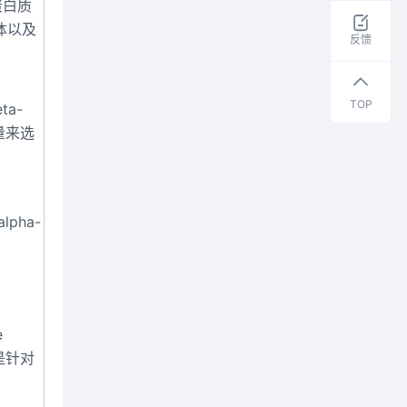
蛋白质
取
体以及
干
反馈
货
资
料
TOP
ta-
量来选
pha-
e
是针对