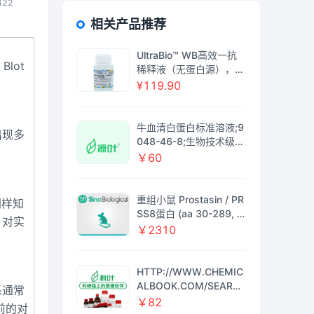
422
相关产品推荐
UltraBio™ WB高效一抗
lot
稀释液（无蛋白源），Bi
oReagent, for western
¥119.90
blot, 即用型，阿拉丁
牛血清白蛋白标准溶液;9
出现多
048-46-8;生物技术级，
5mg/ml;R27611-1ml
￥60
重组小鼠 Prostasin / PR
同样知
SS8蛋白 (aa 30-289, Hi
，对实
s 标签)
￥2310
HTTP://WWW.CHEMIC
ALBOOK.COM/SEARC
系通常
H.ASPXKEYWORD=51
￥82
前的对
849-84-4;51849-84-