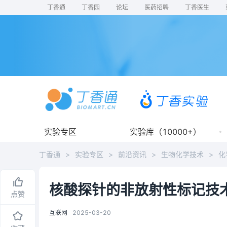
丁香通
丁香园
论坛
医药招聘
丁香医生
实验专区
实验库（10000+）
丁香通
>
实验专区
>
前沿资讯
>
生物化学技术
>
化
核酸探针的非放射性标记技
点赞
互联网
2025-03-20