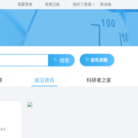
|
|
我要登录
免费注册
我的丁香通
移动端
搜索
发布求购
频
前沿资讯
科研者之家
562