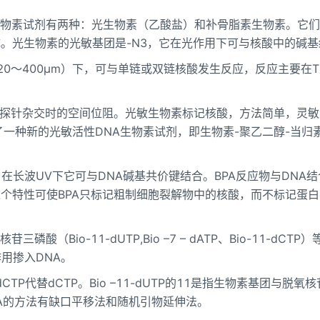
物素试剂有两种：光生物素（乙酸盐）和补骨脂素生物素。它们
。光生物素的光敏基团是-N3，它在光作用下可与核酸中的碱基
0～400μm）下，可与单链或双链核酸发生反应，反应主要在T
少探针杂交时的空间位阻。光敏生物素标记核酸，方法简单，灵敏
一种新的光敏活性DNA生物素试剂，即生物素-聚乙二醇-当归
在长波UV下它可与DNA碱基共价键结合。BPA反应物与DNA
个特性可使BPA只标记粗制细胞裂解物中的核酸，而不标记蛋白
酸（Bio-11-dUTP,Bio –7 – dATP、Bio-11-dCTP
用掺入DNA。
io- dCTP代替dCTP。Bio –11-dUTP的11是指生物素基团与脱氧
A的方法有缺口平移法和随机引物延伸法。