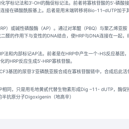
的化学标记法和3’-OH的酶促标记法。前者将寡核苷酸的5’-磷酸
在磷酸酰胺基上。后者是用末端转移将Bio-11–dUTP加于其3
P）或碱性磷酸酶（AP）。通过对苯醌（PBQ）与聚乙烯亚胺
试剂在戊二醛的作用下与变性的DNA结合，使HRP与DNA连接在一起，
P法和内部标记AP法。前者是在HRP中产生一个-HS反应基团
化的HRP反应生成5’-HRP寡核苷酸。
CF3基团的尿苷3’亚磷酰亚胺合成在寡核苷酸链中，合成后此活
UP相同，只是用毛地黄甙代替生物素形成Dig –11- dUTP，酶促
抗原分子Digoxigenin（地高辛）