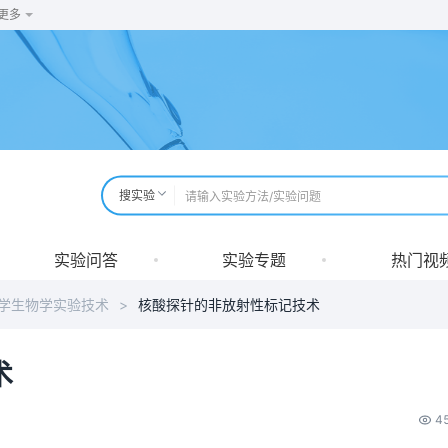
更多
搜实验
实验问答
实验专题
热门视
学生物学实验技术
>
核酸探针的非放射性标记技术
术
4