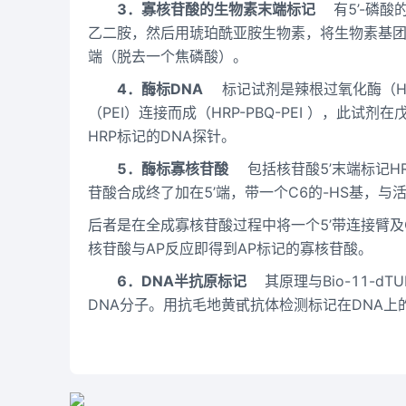
3．寡核苷酸的生物素末端标记
有5’-磷酸
乙二胺，然后用琥珀酰亚胺生物素，将生物素基团连接
端（脱去一个焦磷酸）。
4．酶标DNA
标记试剂是辣根过氧化酶（HR
（PEI）连接而成（HRP-PBQ-PEI ），此
HRP标记的DNA探针。
5．酶标寡核苷酸
包括核苷酸5’末端标记HR
苷酸合成终了加在5’端，带一个C6的-HS基，与活
后者是在全成寡核苷酸过程中将一个5’带连接臂及
核苷酸与AP反应即得到AP标记的寡核苷酸。
6．DNA半抗原标记
其原理与Bio-11-dT
DNA分子。用抗毛地黄甙抗体检测标记在DNA上的半