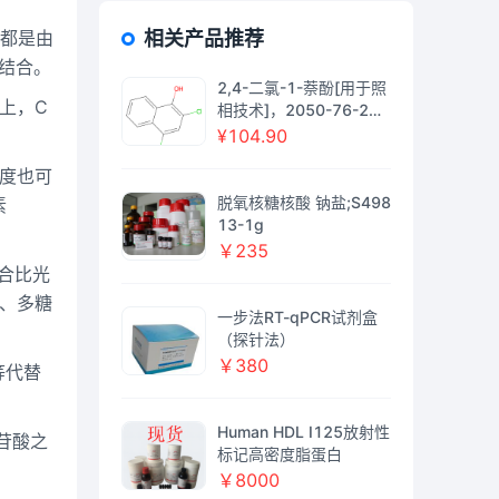
都是由
相关产品推荐
结合。
2,4-二氯-1-萘酚[用于照
上，C
相技术]，2050-76-2，
≥97%(GC)(T)，阿拉丁
¥104.90
度也可
脱氧核糖核酸 钠盐;S498
素
13-1g
￥235
结合比光
、多糖
一步法RT-qPCR试剂盒
（探针法）
￥380
）等代替
Human HDL I125放射性
核苷酸之
标记高密度脂蛋白
￥8000