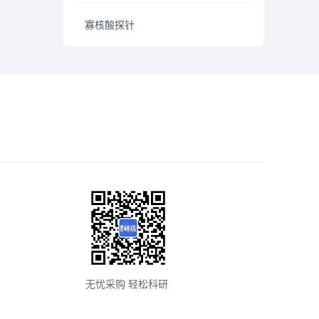
寡核酸探针
无忧采购 轻松科研