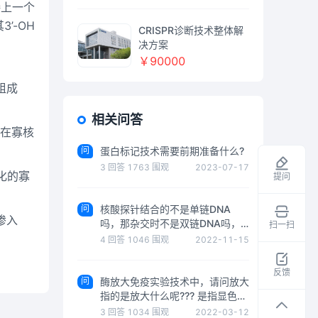
接上一个
’-OH
CRISPR诊断技术整体解
决方案
￥90000
组成
相关问答
，在寡核
问
蛋白标记技术需要前期准备什么?
3
回答
1763
围观
2023-07-17
化的寡
提问
问
核酸探针结合的不是单链DNA
掺入
吗，那杂交时不是双链DNA吗，
扫一扫
探针怎么结合呀
领
4
回答
1046
围观
2022-11-15
取
干
反馈
问
酶放大免疫实验技术中，请问放大
货
指的是放大什么呢??? 是指显色，
资
而使得实验结果便于观察吗？但是
3
回答
1034
围观
2022-03-12
料