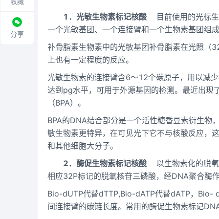
收藏
1．光敏生物素标记核酸
目前使用的光标生
一个光敏基团、一个连接臂和一个生物素基团组成
分享
补骨脂素生物素中的光敏基团补骨脂素在光照（32
上也有一定程度的反应。
光敏生物素的连接臂含6～12个碳原子，用以减
达到pg水平，可用于外源基因的检测。最近出现了
（BPA）。
BPA的DNA结合部分是一个活性糖香豆素衍生物，
敏生物素更特异，在可见光下它不与核酸反应，这
和其他细胞大分子。
2．酶促生物素标记核酸
以生物素化的脱氧核苷三磷
相应32P标记的脱氧核苷三磷酸，经DNA聚合酶作
Bio-dUTP代替dTTP,Bio-dATP代替dATP，B
间连接臂的碳链长度。常用的酶促生物素标记DN