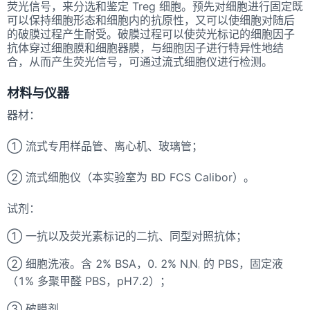
荧光信号，来分选和鉴定 Treg 细胞。预先对细胞进行固定既
可以保持细胞形态和细胞内的抗原性，又可以使细胞对随后
的破膜过程产生耐受。破膜过程可以使荧光标记的细胞因子
抗体穿过细胞膜和细胞器膜，与细胞因子进行特异性地结
合，从而产生荧光信号，可通过流式细胞仪进行检测。
材料与仪器
器材：
① 流式专用样品管、离心机、玻璃管；
② 流式细胞仪（本实验室为 BD FCS Calibor）。
试剂：
① 一抗以及荧光素标记的二抗、同型对照抗体；
② 细胞洗液。含 2% BSA，0. 2% N
N
的 PBS，固定液
a
3
（1% 多聚甲醛 PBS，pH7.2）；
③ 破膜剂。