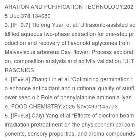
ARATION AND PURIFICATION TECHNOLOGY.202
5 Dec;378:134680
3. [IF=9.7] Tiefeng Yuan et al."Ultrasonic-assisted ac
idified aqueous two-phase extraction for one-step pr
oduction and recovery of flavonoid aglycones from
Malvaviscus arboreus Cav. flower: Process explorati
on, composition analysis and activity validation."ULT
RASONICS
4. [IF=9.8] Zhang Lin et al."Optimizing germination t
o enhance antioxidant and nutritional quality of sunfl
ower seed oil: Role of phenylalanine ammonia-lyas
e."FOOD CHEMISTRY.2025 Nov;493:145773
5. [IF=9.8] Caiyi Yang et al."Effects of electron beam
irradiation pretreatment on the physicochemical com
ponents, sensory properties, and aroma compounds