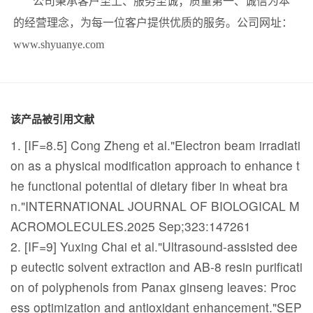
公司秉承客户至上、服务至诚；质量第一、诚信为本
的经营理念，为每一位客户提供优质的服务。公司网址：
www.shyuanye.com
该产品被引用文献
1. [IF=8.5] Cong Zheng et al."Electron beam irradiati
on as a physical modification approach to enhance t
he functional potential of dietary fiber in wheat bra
n."INTERNATIONAL JOURNAL OF BIOLOGICAL M
ACROMOLECULES.2025 Sep;323:147261
2. [IF=9] Yuxing Chai et al."Ultrasound-assisted dee
p eutectic solvent extraction and AB-8 resin purificati
on of polyphenols from Panax ginseng leaves: Proc
ess optimization and antioxidant enhancement."SEP