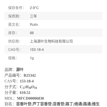
保存条件
：
2-8℃
保质期
：
三年
英文名
：
Rutin
库存
：
88
供应商
：
上海源叶生物科技有限公司
CAS号
：
153-18-4
规格
：
1g
品牌：
源叶
产品编号：
B25342
CAS号：
153-18-4
分子式：
C
H
O
2
7
3
0
1
6
分子量：
610.52
MDL：
MFCD00006830
别名：
芸香叶苷;芦丁芸香苷;芸香苷;路丁;络通;路通;维生