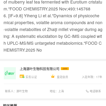
of mulberry leaf tea fermented with Eurotium cristatu
m."FOOD CHEMISTRY.2025 Nov;493:145768
6. [IF=9.8] Yiheng Li et al."Dynamics of physicoche
mical properties, volatile aroma compounds and non
-volatile metabolites of Zhaiji millet vinegar during ag
ing: A systematic elucidation by GC-IMS coupled wit
h UPLC-MS/MS untargeted metabolomics."FOOD C
HEMISTRY.2025 No
上海源叶生物科技有限公司
品牌商
实名认证
皇冠会员
入驻年限：
17
年
电话联系
联系人：
源叶生物
地址：
上海
相关推荐