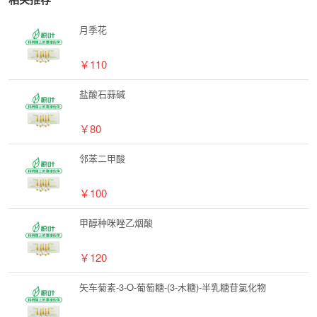
月季花
￥110
盐酸石蒜碱
￥80
邻苯二甲酸
￥100
甲醇种咪唑乙烟酸
￥120
矢车菊素-3-O-葡萄糖-(3-木糖)-半乳糖苷氯化物