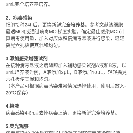
2mL完全培养基培养。
2．病毒感染
细胞接种24h后，更换新鲜完全培养基。参考文献该细胞
最适MOI(或通过病毒MOI梯度实验，确定最佳感染MOI)计
算病毒使用量，加入对应体积慢病毒悬液进行感染，轻轻
摇晃六孔板使其混和均匀。
3.添加感染增强试剂
在接种病毒悬液之后随即加入辅助感染试剂A液和B液，以
2mL培养液为例，A液添加2μL，B液添加10μL，轻轻摇晃
六孔板使其混和均匀。
（本产品可根据病毒感染难易情况选择使用，使用后放入-
20℃保存）
4.换液
病毒感染4-6h后去掉病毒上清，更换新鲜完全培养基。
5.荧光观察
病毒感染48-72h后在荧光显微镜下观察病毒感染荧光效