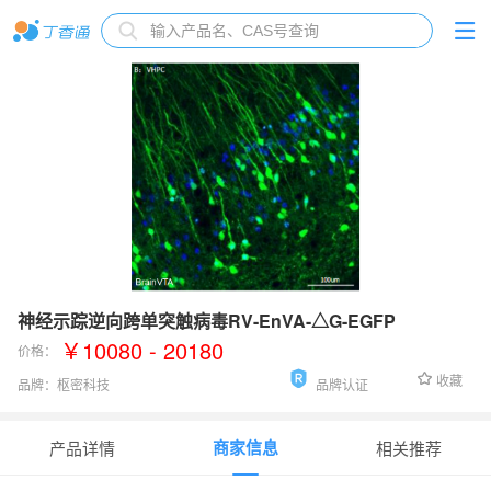
神经示踪逆向跨单突触病毒RV-EnVA-△G-EGFP
￥10080 - 20180
价格：
收藏
品牌：
枢密科技
品牌认证
货号：
R01001
商家信息
产品详情
相关推荐