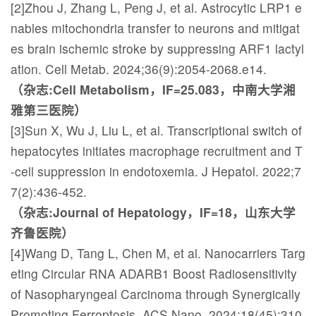
[2]Zhou J, Zhang L, Peng J, et al. Astrocytic LRP1 e
nables mitochondria transfer to neurons and mitigat
es brain ischemic stroke by suppressing ARF1 lactyl
ation. Cell Metab. 2024;36(9):2054-2068.e14.
（杂志:Cell Metabolism，IF=25.083，中南大学湘
雅第三医院）
[3]Sun X, Wu J, Liu L, et al. Transcriptional switch of
hepatocytes initiates macrophage recruitment and T
-cell suppression in endotoxemia. J Hepatol. 2022;7
7(2):436-452.
（杂志:Journal of Hepatology，IF=18，山东大学
齐鲁医院）
[4]Wang D, Tang L, Chen M, et al. Nanocarriers Targ
eting Circular RNA ADARB1 Boost Radiosensitivity
of Nasopharyngeal Carcinoma through Synergically
Promoting Ferroptosis. ACS Nano. 2024;18(45):310