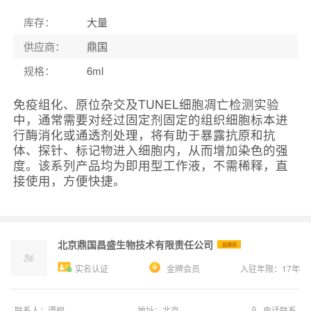
库存
：
大量
供应商
：
鼎国
规格
：
6ml
免疫组化、原位杂交及TUNEL细胞凋亡检测实验
中，通常需要对经过固定剂固定的组织细胞标本进
行酶消化或通透剂处理，将有助于暴露抗原和抗
体、探针、标记物进入细胞内，从而增加染色的强
度。该系列产品均为即用型工作液，不需稀释，直
接使用，方便快捷。
北京鼎国昌盛生物技术有限责任公司
品牌商
实名认证
金牌会员
入驻年限：
17
年
电话联系
联系人：
谭柳
地址：
北京