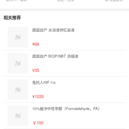
相关推荐
鼎国自产 水溶液伊红染液
¥66
鼎国自产 BCIP/NBT 浓缩液
¥35
兔抗人HIF-1α
¥1035
10%缓冲中性甲醛（Formaldehyde，FA）
￥100