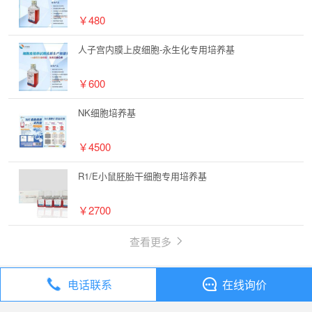
￥480
人子宫内膜上皮细胞-永生化专用培养基
￥600
NK细胞培养基
￥4500
R1/E小鼠胚胎干细胞专用培养基
￥2700
查看更多
电话联系
在线询价
丁香通
全部分类
细胞库 / 细胞培养
大鼠表皮黑色素细胞完全培养基