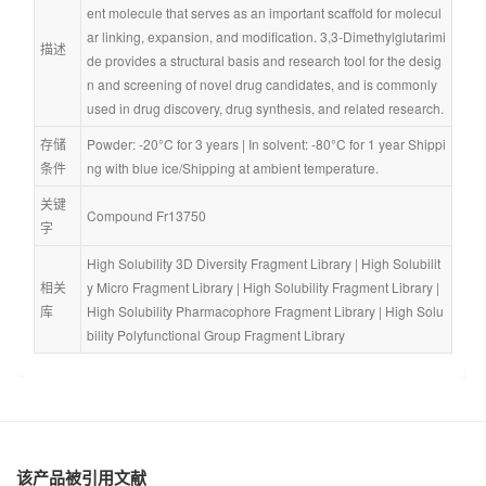
ent molecule that serves as an important scaffold for molecul
ar linking, expansion, and modification. 3,3-Dimethylglutarimi
描述
de provides a structural basis and research tool for the desig
n and screening of novel drug candidates, and is commonly 
used in drug discovery, drug synthesis, and related research.
存储
Powder: -20°C for 3 years | In solvent: -80°C for 1 year Shippi
条件
ng with blue ice/Shipping at ambient temperature.
关键
Compound Fr13750
字
High Solubility 3D Diversity Fragment Library
 | 
High Solubilit
相关
y Micro Fragment Library
 | 
High Solubility Fragment Library
 | 
库
High Solubility Pharmacophore Fragment Library
 | 
High Solu
bility Polyfunctional Group Fragment Library
该产品被引用文献