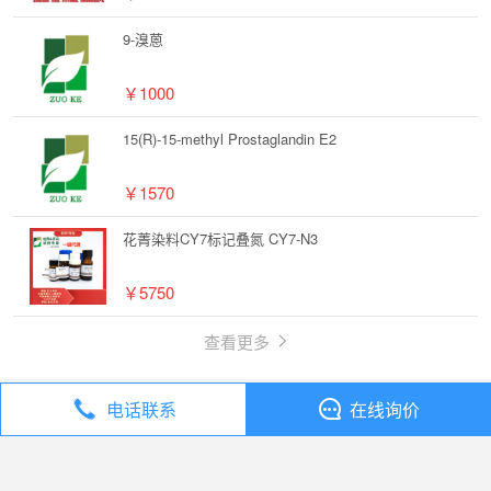
9-溴蒽
￥1000
15(R)-15-methyl Prostaglandin E2
￥1570
花菁染料CY7标记叠氮 CY7-N3
￥5750
查看更多
电话联系
在线询价
丁香通
全部分类
试剂
3,3-二甲基谷酰胺【1123-40-6】