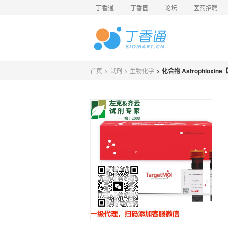
丁香通
丁香园
论坛
医药招聘
首页
>
试剂
>
生物化学
>
化合物 Astrophloxine【