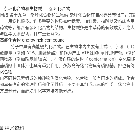
杂环
化合物
和生物碱-- 杂环
化合物
网络 第十九章 杂环
化合物
和生物碱 杂环
化合物
在自然界分布很广，其
一，用途也很多。许多重要的物质如叶绿素、血红素、核酸以及临床应用
药物等，都含有杂环
化合物
的结构。生物碱多是中草药的有效成分，绝大
与医学关系密切，具有重要意义。
高能
化合物
energy rich compound
分子中具有高能键的
化合物
。在生物体内主要有上式（Ⅰ）和（Ⅱ
藏能量（例如 ATP、肌酸磷酸）和作为产生 ATP源的中间代谢产物（
间物质（例如酰基辅酶 A），在蛋白质的结构（ conformation）变化
基磷酸中间体）也具有重要作用。多数高等
化合物
具有磷酸基，但也有
化合物
由不同种元素组成的纯净物叫做
化合物
。
化合物
一般有固定的组成。
化合
物
具有确定的物理性质和化学性质，不同于其组成元素的性质。
化合物
中
方法分开，而必须用化学方法才能分离。
技术资料