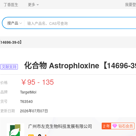
丁香医生
更多
我要登
搜产品
14696-39-0】
化合物 Astrophloxine【14696-3
文献支持
￥95 - 135
价格
品牌
TargetMol
货号
T63540
更新日期
2026年07月07日
广州市左克生物科技发展有限公司
2
年
钻石会员