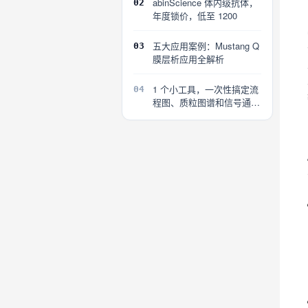
abinScience 体内级抗体，
02
年度锁价，低至 1200
五大应用案例：Mustang Q
03
膜层析应用全解析
1 个小工具，一次性搞定流
04
程图、质粒图谱和信号通路
图