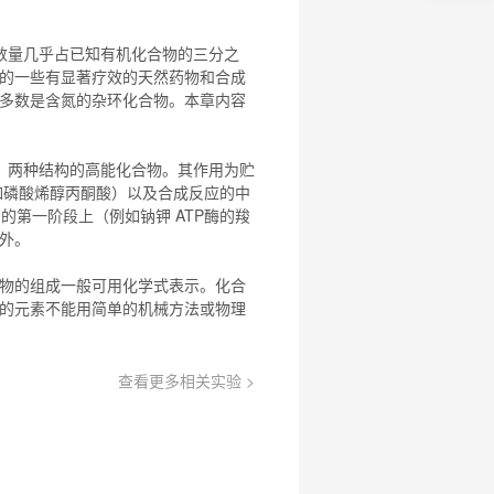
元
试
数量几乎占已知有机
化合物
的三分之
用
关
的一些有显著疗效的天然药物和合成
注
多数是含氮的杂环
化合物
。本章内容
研
选
菌
）两种结构的高能
化合物
。其作用为贮
例如磷酸烯醇丙酮酸）以及合成反应的中
周期的第一阶段上（例如钠钾 ATP酶的羧
例外。
物
的组成一般可用化学式表示。
化合
的元素不能用简单的机械方法或物理
查看更多相关实验 >