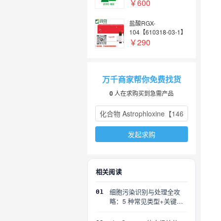
￥600
盐酸RGX-
104【610318-03-1】
￥290
万千商家帮你免费找货
0
人在求购买到急需产品
发起求购
相关阅读
细胞污染识别与处理全攻
01
略：5 种常见类型+关键误
区