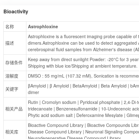
Bioactivity
名称
Astrophloxine
Astrophloxine is a fluorescent imaging probe capable of ta
描述
dimers.Astrophloxine can be used to detect aggregated Aβ
cerebrospinal fluid samples from Alzheimer's disease (A
Keep away from direct sunlight Powder: -20°C for 3 years 
存储条件
Shipping with blue ice/Shipping at ambient temperature.
溶解度
DMSO : 55 mg/mL (107.32 mM), Sonication is recomme
βAmyloid
 | 
β Amyloid
 | 
BetaAmyloid
 | 
Beta Amyloid
 | 
bAm
关键字
dimer
Rutin
 | 
Cromolyn sodium
 | 
Pyridoxal phosphate
 | 
2,4-Di-
相关产品
tridecanoate
 | 
Benzenesulfonamide
 | 
10-Undecenoic aci
Phytic acid sodium salt
 | 
Deferoxamine Mesylate
 | 
Glimep
Bioactive Compound Library
 | 
Bioactive Compounds Lib
相关库
Disease Compound Library
 | 
Neuronal Signaling Compou
Neurodegenerative Disease Compound Library