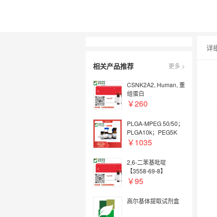
详
相关产品推荐
更多 >
CSNK2A2, Human, 重
组蛋白
￥260
PLGA-MPEG 50/50；
PLGA10k；PEG5K
￥1035
2,6-二苯基吡啶
【3558-69-8】
￥95
高尔基体提取试剂盒