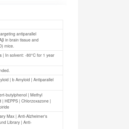
rgeting antiparallel 
 in brain tissue and 
D) mice.
| In solvent: -80°C for 1 year 
nded.
yloid
 | 
b Amyloid
 | 
Antiparallel 
tert-butylphenol
 | 
Methyl 
d
 | 
HEPPS
 | 
Chlorzoxazone
 | 
iride
rary Max
 | 
Anti-Alzheimer's 
nd Library
 | 
Anti-