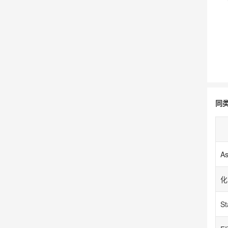
同
As
S