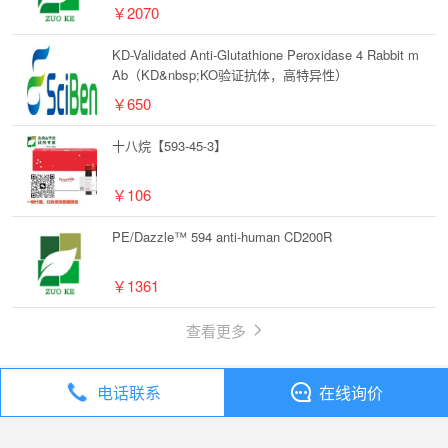
￥2070
KD-Validated Anti-Glutathione Peroxidase 4 Rabbit m
Ab（KD&nbsp;KO验证抗体，高特异性）
￥650
十八烷【593-45-3】
￥106
PE/Dazzle™ 594 anti-human CD200R
￥1361
查看更多
电话联系
在线询价
丁香通
全部分类
试剂
化合物 NS-3-008 HCl【1172854-54-4】