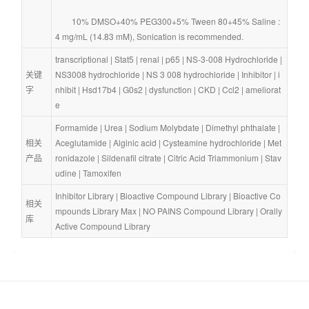
        10% DMSO+40% PEG300+5% Tween 80+45% Saline : 
4 mg/mL (14.83 mM), Sonication is recommended.
transcriptional
 | 
Stat5
 | 
renal
 | 
p65
 | 
NS-3-008 Hydrochloride
 | 
关键
NS3008 hydrochloride
 | 
NS 3 008 hydrochloride
 | 
Inhibitor
 | 
i
字
nhibit
 | 
Hsd17b4
 | 
G0s2
 | 
dysfunction
 | 
CKD
 | 
Ccl2
 | 
ameliorat
e
Formamide
 | 
Urea
 | 
Sodium Molybdate
 | 
Dimethyl phthalate
 | 
相关
Aceglutamide
 | 
Alginic acid
 | 
Cysteamine hydrochloride
 | 
Met
产品
ronidazole
 | 
Sildenafil citrate
 | 
Citric Acid Triammonium
 | 
Stav
udine
 | 
Tamoxifen
Inhibitor Library
 | 
Bioactive Compound Library
 | 
Bioactive Co
相关
mpounds Library Max
 | 
NO PAINS Compound Library
 | 
Orally 
库
Active Compound Library