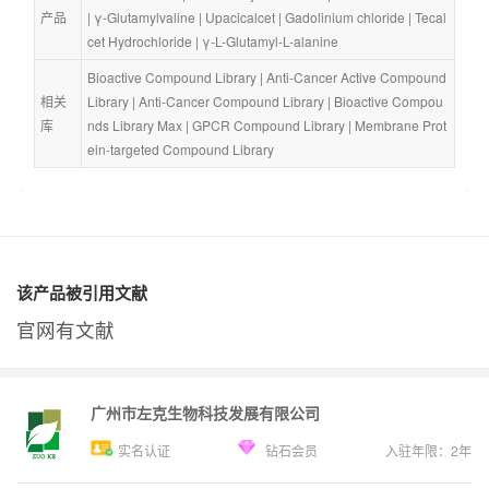
产品
| 
γ-Glutamylvaline
 | 
Upacicalcet
 | 
Gadolinium chloride
 | 
Tecal
cet Hydrochloride
 | 
γ-L-Glutamyl-L-alanine
Bioactive Compound Library
 | 
Anti-Cancer Active Compound 
相关
Library
 | 
Anti-Cancer Compound Library
 | 
Bioactive Compou
库
nds Library Max
 | 
GPCR Compound Library
 | 
Membrane Prot
ein-targeted Compound Library
该产品被引用文献
官网有文献
广州市左克生物科技发展有限公司
实名认证
钻石会员
入驻年限：
2
年