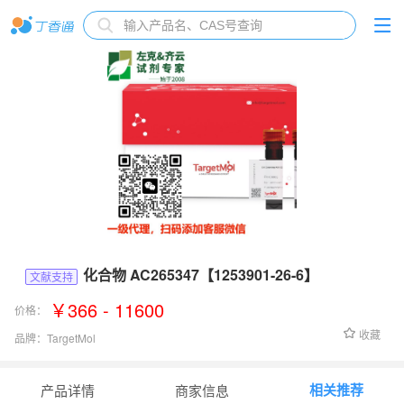
化合物 AC265347【1253901-26-6】
文献支持
￥366 - 11600
价格：
收藏
品牌：
TargetMol
货号：
T29541
相关推荐
产品详情
商家信息