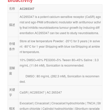
名称
AC265347
AC265347 is a potent calcium-sensitive receptor (CaSR) ago
nist and ago-PAM orthosteric modulator with antitumour activi
描述
ty that inhibits neuroblastoma tumour growth by inducing diff
erentiation.AC265347 can be used to study neuroblastoma.
Store at low temperature Powder: -20°C for 3 years | In solve
存储
nt: -80°C for 1 year Shipping with blue ice/Shipping at ambie
条件
nt temperature.
10% DMSO+40% PEG300+5% Tween 80+45% Saline : 3.3 
mg/mL (11.64 mM), Sonication is recommended.
溶解
度
        DMSO : 80 mg/mL (282.3 mM), Sonication is recommen
ded.
关键
CaSR
 | 
AC265347
 | 
AC 265347
字
Evocalcet
 | 
Cinacalcet
 | 
Cinacalcet hydrochloride
 | 
TNCA
 | 
Str
相关
ontium chloride
 | 
Calindol hydrochloride
 | 
Strontium ranelate