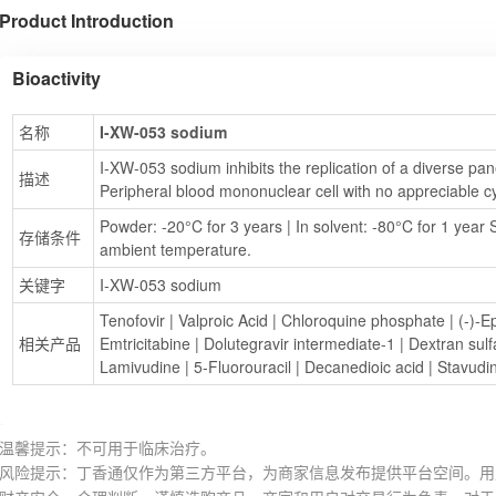
Product Introduction
Bioactivity
名称
I-XW-053 sodium
I-XW-053 sodium inhibits the replication of a diverse pane
描述
Peripheral blood mononuclear cell with no appreciable cyt
Powder: -20°C for 3 years | In solvent: -80°C for 1 year S
存储条件
ambient temperature.
关键字
I-XW-053 sodium
Tenofovir
 | 
Valproic Acid
 | 
Chloroquine phosphate
 | 
(-)-E
相关产品
Emtricitabine
 | 
Dolutegravir intermediate-1
 | 
Dextran sul
Lamivudine
 | 
5-Fluorouracil
 | 
Decanedioic acid
 | 
Stavudi
温馨提示：不可用于临床治疗。
风险提示：丁香通仅作为第三方平台，为商家信息发布提供平台空间。用