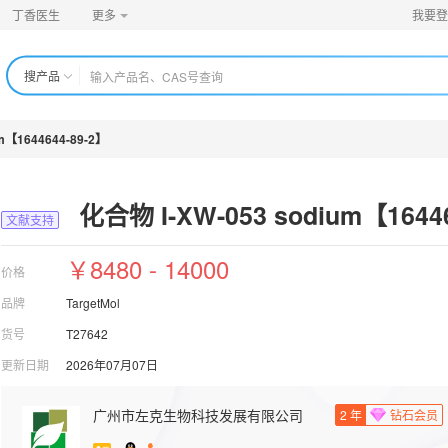
丁香医生
更多
我要登
搜产品
m【1644644-89-2】
化合物 I-XW-053 sodium【16446
文献支持
￥8480 - 14000
价格
品牌
TargetMol
货号
T27642
更新日期
2026年07月07日
广州市左克生物科技发展有限公司
2
年
钻石会员