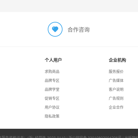
合作咨询
个人用户
企业机构
求购商品
服务报价
品牌专区
广告媒体
品牌学堂
客户说明
促销专区
广告规则
用户协议
企业合作
隐私政策
息服务资格证书：
(浙)-经营性-2023-0110
|
浙公网安备 33010802004206号
| 出版物