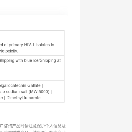
l of primary HIV-1 isolates in 
otoxicity.
hipping with blue ice/Shipping at 
pigallocatechin Gallate
 | 
fate sodium salt (MW 5000)
 | 
ne
 | 
Dimethyl fumarate
户咨询产品时请注意保护个人信息及