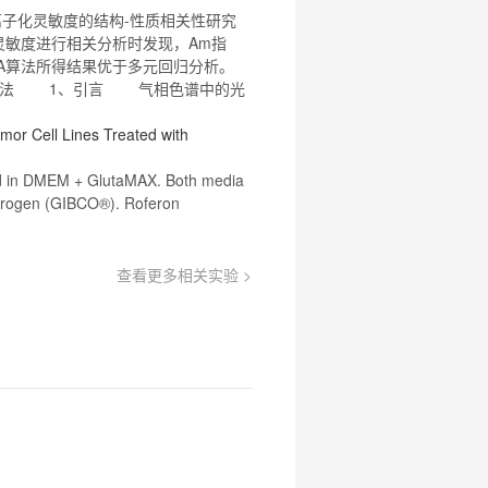
用
子化灵敏度的结构-性质相关性研究
关
注
灵敏度进行相关分析时发现，Am指
研
A算法所得结果优于多元回归分析。
选
算法 1、引言 气相色谱中的光
菌
or Cell Lines Treated with
ed in DMEM + GlutaMAX. Both media
itrogen (GIBCO®). Roferon
查看更多相关实验 >