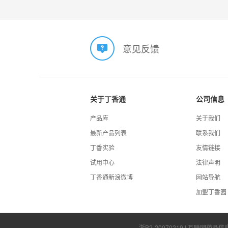
意见反馈
关于丁香通
公司信息
产品库
关于我们
最新产品列表
联系我们
丁香实验
友情链接
试用中心
法律声明
丁香通新浪微博
网站导航
加盟丁香园
浙B2-20070219
| 互联网药品信