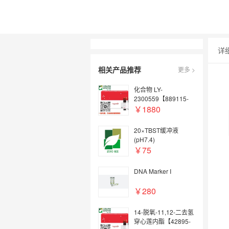
详
相关产品推荐
更多 >
化合物 LY-
2300559【889115-
58-6】
￥1880
20×TBST缓冲液
(pH7.4)
￥75
DNA Marker I
￥280
14-脱氧-11,12-二去氢
穿心莲内酯【42895-