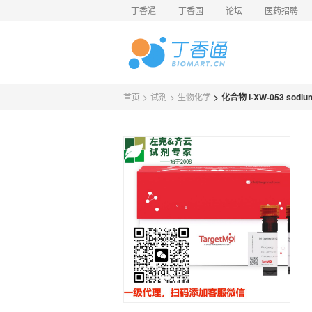
丁香通
丁香园
论坛
医药招聘
首页
>
试剂
>
生物化学
>
化合物 I-XW-053 sodiu