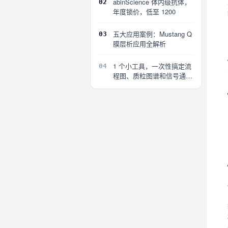
abinScience 体内级抗体，
02
年度锁价，低至 1200
五大应用案例：Mustang Q
03
膜层析应用全解析
1 个小工具，一次性搞定流
04
程图、质粒图谱和信号通路
图