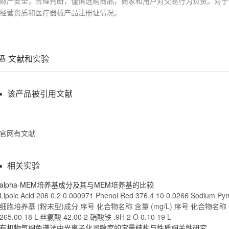
财产安全，合理判断，谨慎选购商品，商家和用户对交易行为负责。对于
经营资质和医疗器械产品注册证情况。
文献和实验
该产品被引用文献
官网有文献
相关实验
alpha-MEM培养基成分及其与MEM培养基的比较
Lipoic Acid 206 0.2 0.000971 Phenol Red 376.4 10 0.0266
Sodium
Pyr
细胞培养基 (粉末型)成分 序号
化合物
名称 含量 (mg/L) 序号
化合物
名称 
265.00 18 L-丝氨酸 42.00 2 硝酸铁 .9H 2 O 0.10 19 L-
有机物气相色谱法中光离子化灵敏度的定量结构与性质相关性研究