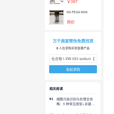
58-9】
￥397
N3-PEG4-NHS
询价
万千商家帮你免费找货
0
人在求购买到急需产品
发起求购
相关阅读
细胞污染识别与处理全攻
01
略：5 种常见类型+关键误
区