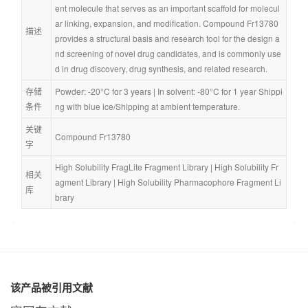
ent molecule that serves as an important scaffold for molecul
ar linking, expansion, and modification. Compound Fr13780 
描述
provides a structural basis and research tool for the design a
nd screening of novel drug candidates, and is commonly use
d in drug discovery, drug synthesis, and related research.
存储
Powder: -20°C for 3 years | In solvent: -80°C for 1 year Shippi
条件
ng with blue ice/Shipping at ambient temperature.
关键
Compound Fr13780
字
High Solubility FragLite Fragment Library
 | 
High Solubility Fr
相关
agment Library
 | 
High Solubility Pharmacophore Fragment Li
库
brary
该产品被引用文献