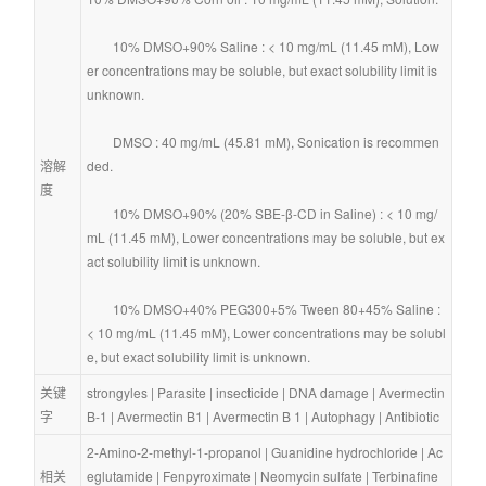
        10% DMSO+90% Saline : < 10 mg/mL (11.45 mM), Low
er concentrations may be soluble, but exact solubility limit is 
unknown.
        DMSO : 40 mg/mL (45.81 mM), Sonication is recommen
溶解
ded.
度
        10% DMSO+90% (20% SBE-β-CD in Saline) : < 10 mg/
mL (11.45 mM), Lower concentrations may be soluble, but ex
act solubility limit is unknown.
        10% DMSO+40% PEG300+5% Tween 80+45% Saline : 
< 10 mg/mL (11.45 mM), Lower concentrations may be solubl
e, but exact solubility limit is unknown.
关键
strongyles
 | 
Parasite
 | 
insecticide
 | 
DNA damage
 | 
Avermectin 
字
B-1
 | 
Avermectin B1
 | 
Avermectin B 1
 | 
Autophagy
 | 
Antibiotic
2-Amino-2-methyl-1-propanol
 | 
Guanidine hydrochloride
 | 
Ac
相关
eglutamide
 | 
Fenpyroximate
 | 
Neomycin sulfate
 | 
Terbinafine 