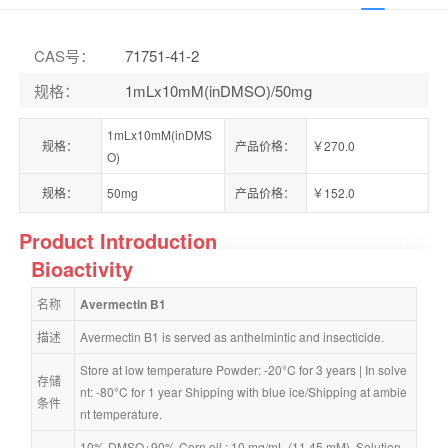
CAS号
：
71751-41-2
规格
：
1mLx10mM(inDMSO)/50mg
1mLx10mM(inDMS
规格：
产品价格：
￥270.0
O)
规格：
50mg
产品价格：
￥152.0
Product Introduction
Bioactivity
名称
Avermectin B1
描述
Avermectin B1 is served as anthelmintic and insecticide.
Store at low temperature Powder: -20°C for 3 years | In solve
存储
nt: -80°C for 1 year Shipping with blue ice/Shipping at ambie
条件
nt temperature.
10% DMSO+90% Corn oil : 10 mg/mL (11.45 mM), Solution.