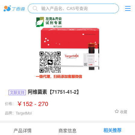
阿维菌素【71751-41-2】
文献支持
￥152 - 270
价格：
收藏
品牌：
TargetMol
货号：
T0956
相关推荐
产品详情
商家信息