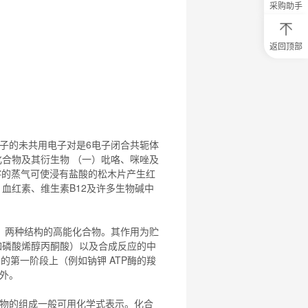
采购助手
返回顶部
0
元
试
用
关
注
研
选
子的未共用电子对是6电子闭合共轭体
菌
化合物
及其衍生物 （一）吡咯、咪唑及
喀的蒸气可使浸有盐酸的松木片产生红
、血红素、维生素B
12
及许多生物碱中
）两种结构的高能
化合物
。其作用为贮
例如磷酸烯醇丙酮酸）以及合成反应的中
周期的第一阶段上（例如钠钾 ATP酶的羧
例外。
物
的组成一般可用化学式表示。
化合