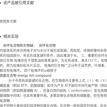
该产品被引用文献
官网有文献
相关实验
杂环
化合物
和生物碱-- 杂环
化合物
共轭体系的未共用电子对与水分子易形成氢键。而吡啶、呋喃和噻吩杂原
系的组成部分，失去形成氢键的条件，因此难溶于水。 三、重要的杂环
其衍生物 吡咯存在于煤焦油和骨焦油中，为无色液体，沸点131℃。吡
色，称为吡咯的松木片反应。 吡咯的衍生物广泛分布于自然界，叶绿素
都含有吡咯环。 四个吡咯环的α碳原子
高能
化合物
energy rich compound
分子中具有高能键的
化合物
。在生物体内主要有上式（Ⅰ）和（Ⅱ
藏能量（例如 ATP、肌酸磷酸）和作为产生 ATP源的中间代谢产物（
间物质（例如酰基辅酶 A），在蛋白质的结构（ conformation）变化
基磷酸中间体）也具有重要作用。多数高等
化合物
具有磷酸基，但也有
化合物
由不同种元素组成的纯净物叫做
化合物
。
化合物
一般有固定的组成。
化合