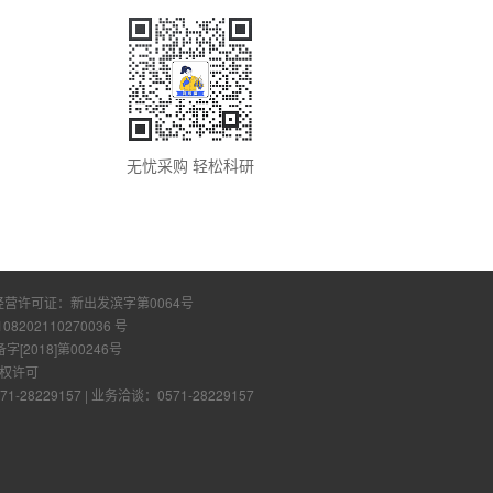
无忧采购 轻松科研
经营许可证：
新出发滨字第0064号
108202110270036 号
2018]第00246号
权许可
28229157
|
业务洽谈：0571-28229157