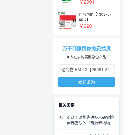
￥2991
巴马司他【130370-
60-4】
￥328
万千商家帮你免费找货
0
人在求购买到急需产品
发起求购
相关阅读
对话丨深圳先进技术研究院
01
赵乔团队的「可编程植物」
探索