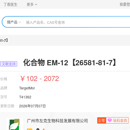
丁香医生
更多
我要登
搜产品
81-7】
化合物 EM-12【26581-81-7】
文献支持
￥102 - 2072
价格
品牌
TargetMol
货号
T41362
更新日期
2026年07月07日
广州市左克生物科技发展有限公司
2
年
钻石会员