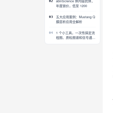
abinScience 体内级抗体，
02
年度锁价，低至 1200
五大应用案例：Mustang Q
03
膜层析应用全解析
1 个小工具，一次性搞定流
04
程图、质粒图谱和信号通路
图