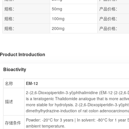
规格：
50mg
产品价格：
规格：
100mg
产品价格：
规格：
200mg
产品价格：
Product Introduction
Bioactivity
名称
EM-12
2-(2,6-Dioxopiperidin-3-yl)phthalimidine (EM-12 (2-(2,6-D
is a teratogenic Thalidomide analogue that is more acti
描述
more stable for hydrolysis. 2-(2,6-Dioxopiperidin-3-yl)p
dimethylhydrazine-induction of rat colon adenocarcinomas
Powder: -20°C for 3 years | In solvent: -80°C for 1 year S
存储条件
ambient temperature.