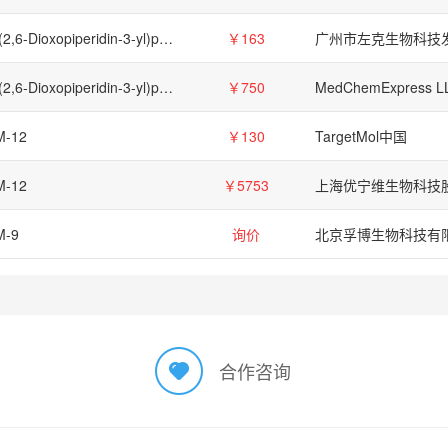
2-(2,6-Dioxopiperidin-3-yl)phthalimidine26581-81-7
￥163
2-(2,6-Dioxopiperidin-3-yl)phthalimidine (Standard),26581-81-7
￥750
MedChemExpress L
M-12
￥130
TargetMol中国
M-12
￥5753
M-9
询价
北京孚博生物科技有
合作咨询