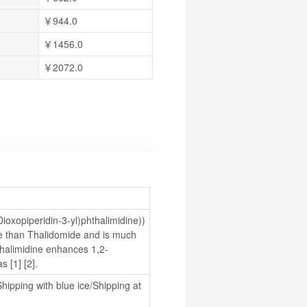
￥944.0
￥1456.0
￥2072.0
ioxopiperidin-3-yl)phthalimidine)) 
ve than Thalidomide and is much 
hthalimidine enhances 1,2-
 [1] [2].
hipping with blue ice/Shipping at 