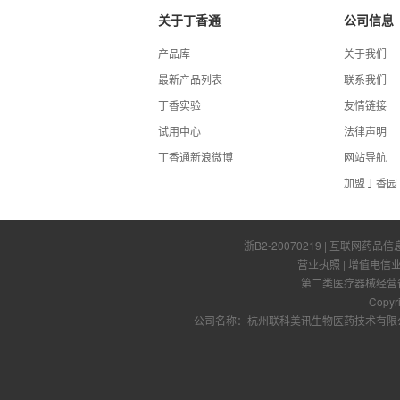
关于丁香通
公司信息
产品库
关于我们
最新产品列表
联系我们
丁香实验
友情链接
试用中心
法律声明
丁香通新浪微博
网站导航
加盟丁香园
浙B2-20070219
| 互联网药品信
营业执照
|
增值电信
第二类医疗器械经营备案
Copyr
公司名称：杭州联科美讯生物医药技术有限