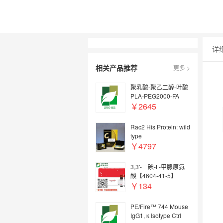
详
相关产品推荐
更多 >
聚乳酸-聚乙二醇-叶酸
PLA-PEG2000-FA
￥2645
Rac2 His Protein: wild
type
￥4797
3,3'-二碘-L-甲腺原氨
酸【4604-41-5】
￥134
PE/Fire™ 744 Mouse
IgG1, κ Isotype Ctrl