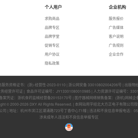
个人用户
企业机构
求购商品
服务报价
品牌专区
广告媒体
品牌学堂
客户说明
促销专区
广告规则
用户协议
企业合作
隐私政策
息服务资格证书：
(浙)-经营性-2023-0110
|
浙公网安备 33010802004206号
| 出版物
业务经营许可证
| 食品许可证编号：
JY13301080010985
| 人力资源许可证编号：
330
凭证：浙杭食药监械经营备20153170号 | 医疗器械网络销售备案：(浙杭)网械企备字[
ight © 2000-
2026
DXY All Rights Reserved.
|
本网站用字经北大方正电子有限公司授
公司
|
地址：杭州市滨江区潮涌路723号丁香中心T1幢
|
违法和不良信息举报电话：0571-
涉未成年人违法和不良信息举报专区