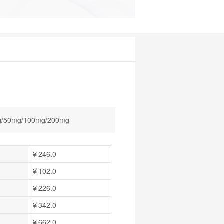
/50mg/100mg/200mg
￥246.0
￥102.0
￥226.0
￥342.0
￥662.0