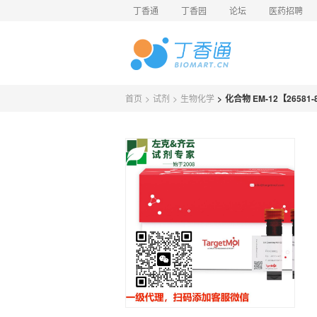
丁香通
丁香园
论坛
医药招聘
首页
>
试剂
>
生物化学
>
化合物 EM-12【26581-