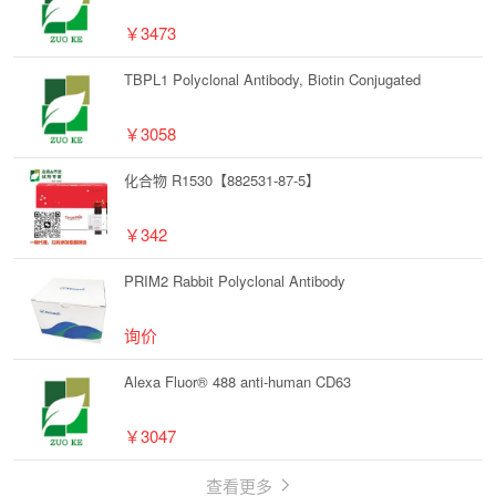
￥3473
TBPL1 Polyclonal Antibody, Biotin Conjugated
￥3058
化合物 R1530【882531-87-5】
￥342
PRIM2 Rabbit Polyclonal Antibody
询价
Alexa Fluor® 488 anti-human CD63
￥3047
查看更多