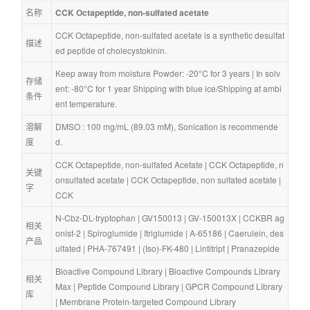
名称
CCK Octapeptide, non-sulfated acetate
CCK Octapeptide, non-sulfated acetate is a synthetic desulfat
描述
ed peptide of cholecystokinin.
Keep away from moisture Powder: -20°C for 3 years | In solv
存储
ent: -80°C for 1 year Shipping with blue ice/Shipping at ambi
条件
ent temperature.
溶解
DMSO : 100 mg/mL (89.03 mM), Sonication is recommende
度
d.
CCK Octapeptide, non-sulfated Acetate
 | 
CCK Octapeptide, n
关键
onsulfated acetate
 | 
CCK Octapeptide, non sulfated acetate
 | 
字
CCK
N-Cbz-DL-tryptophan
 | 
GV150013
 | 
GV-150013X
 | 
CCKBR ag
相关
onist-2
 | 
Spiroglumide
 | 
Itriglumide
 | 
A-65186
 | 
Caerulein, des
产品
ulfated
 | 
PHA-767491
 | 
(Iso)-FK-480
 | 
Lintitript
 | 
Pranazepide
Bioactive Compound Library
 | 
Bioactive Compounds Library 
相关
Max
 | 
Peptide Compound Library
 | 
GPCR Compound Library
库
| 
Membrane Protein-targeted Compound Library