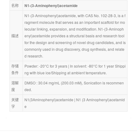
名称
N1-(3-Aminophenyl)acetamide
N1-(3-Aminophenyl)acetamide, with CAS No. 102-28-3, is a f
ragment molecule that serves as an important scaffold for mo
lecular linking, expansion, and modification. N1-(3-Aminoph
描述
enyl)acetamide provides a structural basis and research tool 
for the design and screening of novel drug candidates, and is 
commonly used in drug discovery, drug synthesis, and relate
d research.
存储
Powder: -20°C for 3 years | In solvent: -80°C for 1 year Shippi
条件
ng with blue ice/Shipping at ambient temperature.
溶解
DMSO : 30.04 mg/mL (200.03 mM), Sonication is recommen
度
ded.
关键
N1(3Aminophenyl)acetamide
 | 
N1 (3 Aminophenyl)acetamid
字
e