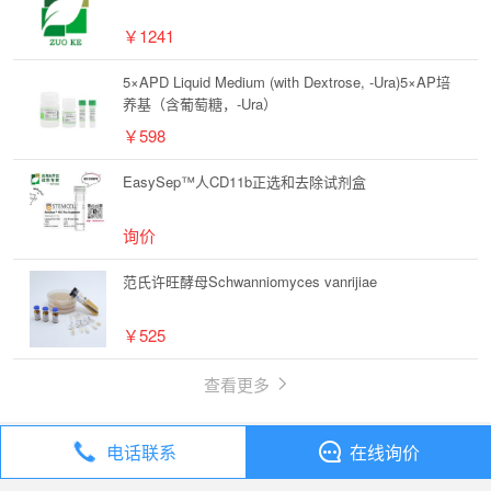
￥1241
5×APD Liquid Medium (with Dextrose, -Ura)5×AP培
养基（含葡萄糖，-Ura）
￥598
EasySep™人CD11b正选和去除试剂盒
询价
范氏许旺酵母Schwanniomyces vanrijiae
￥525
查看更多
电话联系
在线询价
丁香通
全部分类
试剂
化合物 N1-(3-Aminophenyl)acetamide【102-28-3】