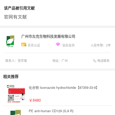
该产品被引用文献
官网有文献
广州市左克生物科技发展有限公司
实名认证
钻石会员
入驻年限：
2
年
电话联系
联系人：
张芳菊
地址：
广州
相关推荐
化合物 Isomazole hydrochloride【87359-33-9】
￥8480
PE anti-human CD129 (IL-9 R)