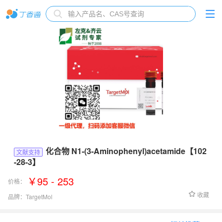
化合物 N1-(3-Aminophenyl)acetamide【102
文献支持
-28-3】
￥95 - 253
价格：
收藏
品牌：
TargetMol
货号：
T7253