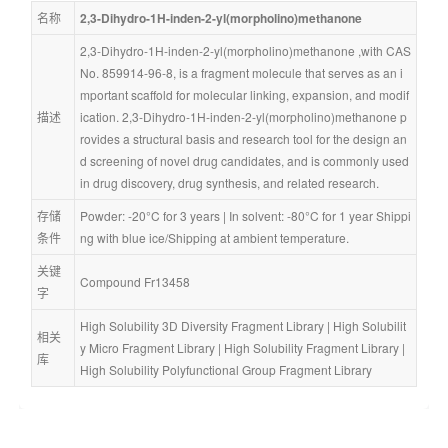
名称
2,3-Dihydro-1H-inden-2-yl(morpholino)methanone
2,3-Dihydro-1H-inden-2-yl(morpholino)methanone ,with CAS 
No. 859914-96-8, is a fragment molecule that serves as an i
mportant scaffold for molecular linking, expansion, and modif
描述
ication. 2,3-Dihydro-1H-inden-2-yl(morpholino)methanone p
rovides a structural basis and research tool for the design an
d screening of novel drug candidates, and is commonly used 
in drug discovery, drug synthesis, and related research.
存储
Powder: -20°C for 3 years | In solvent: -80°C for 1 year Shippi
条件
ng with blue ice/Shipping at ambient temperature.
关键
Compound Fr13458
字
High Solubility 3D Diversity Fragment Library
 | 
High Solubilit
相关
y Micro Fragment Library
 | 
High Solubility Fragment Library
 | 
库
High Solubility Polyfunctional Group Fragment Library