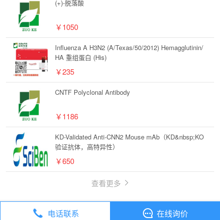
(+)-脱落酸
￥1050
Influenza A H3N2 (A/Texas/50/2012) Hemagglutinin/
HA 重组蛋白 (His)
￥235
CNTF Polyclonal Antibody
￥1186
KD-Validated Anti-CNN2 Mouse mAb（KD&nbsp;KO
验证抗体，高特异性）
￥650
查看更多
电话联系
在线询价
丁香通
全部分类
试剂
化合物 2,3-Dihydro-1H-inden-2-yl(morpholino)methanone【859914-96-8】