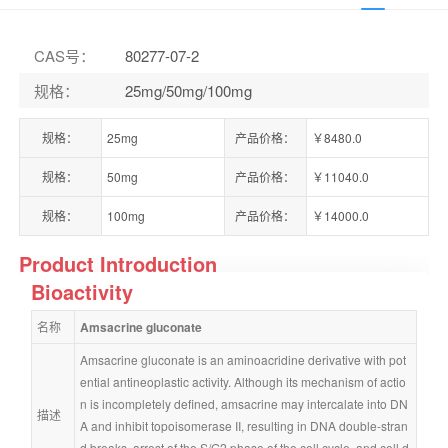
CAS号
：
80277-07-2
规格
：
25mg/50mg/100mg
规格：
25mg
产品价格：
￥8480.0
规格：
50mg
产品价格：
￥11040.0
规格：
100mg
产品价格：
￥14000.0
Product Introduction
Bioactivity
名称
Amsacrine gluconate
Amsacrine gluconate is an aminoacridine derivative with pot
ential antineoplastic activity. Although its mechanism of actio
n is incompletely defined, amsacrine may intercalate into DN
描述
A and inhibit topoisomerase II, resulting in DNA double-stran
d breaks, arrest of the S/G2 phase of the cell cycle, and cell d