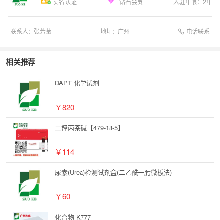
实名认证
钻石会员
入驻年限：
2
年
电话联系
联系人：
张芳菊
地址：
广州
相关推荐
DAPT 化学试剂
￥820
二羟丙茶碱【479-18-5】
￥114
尿素(Urea)检测试剂盒(二乙酰一肟微板法)
￥60
化合物 K777