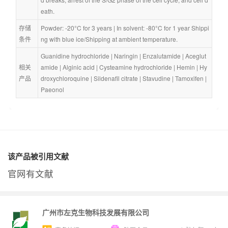
eath.
存储
Powder: -20°C for 3 years | In solvent: -80°C for 1 year Shippi
条件
ng with blue ice/Shipping at ambient temperature.
Guanidine hydrochloride
 | 
Naringin
 | 
Enzalutamide
 | 
Aceglut
相关
amide
 | 
Alginic acid
 | 
Cysteamine hydrochloride
 | 
Hemin
 | 
Hy
产品
droxychloroquine
 | 
Sildenafil citrate
 | 
Stavudine
 | 
Tamoxifen
 | 
Paeonol
该产品被引用文献
官网有文献
广州市左克生物科技发展有限公司