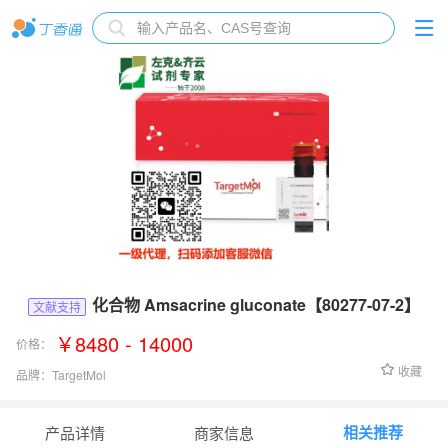
化合物 Amsacrine gluconate【80277-07-2】
文献支持
￥8480 - 14000
价格：
收藏
品牌：
TargetMol
货号：
T68673
相关推荐
产品详情
商家信息