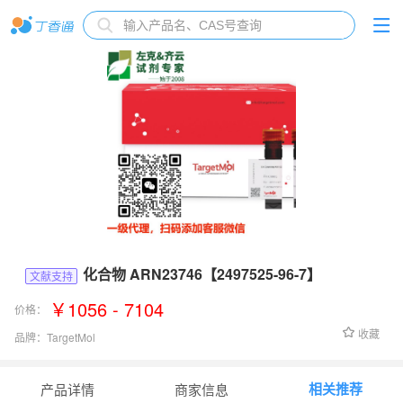
化合物 ARN23746【2497525-96-7】
文献支持
￥1056 - 7104
价格：
收藏
品牌：
TargetMol
货号：
T69606
相关推荐
产品详情
商家信息