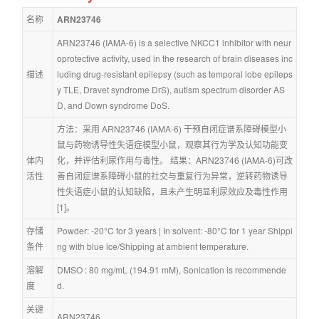
名称
ARN23746
ARN23746 (IAMA-6) is a selective NKCC1 inhibitor with neur
oprotective activity, used in the research of brain diseases inc
描述
luding drug-resistant epilepsy (such as temporal lobe epileps
y TLE, Dravet syndrome DrS), autism spectrum disorder AS
D, and Down syndrome DoS.
方法：采用 ARN23746 (IAMA-6) 干预自闭症谱系障碍模型小
鼠与药物诱导性失语症模型小鼠，观察其行为学及认知功能变
体内
化，并评估利尿作用与毒性。 结果：ARN23746 (IAMA-6)可改
活性
善自闭症谱系障碍小鼠的社交与重复行为异常，逆转药物诱导
性失语症小鼠的认知缺陷，且未产生明显利尿效应及毒性作用 
[1]。
存储
Powder: -20°C for 3 years | In solvent: -80°C for 1 year Shippi
条件
ng with blue ice/Shipping at ambient temperature.
溶解
DMSO : 80 mg/mL (194.91 mM), Sonication is recommende
度
d.
关键
ARN23746