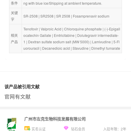
条件
ng with blue ice/Shipping at ambient temperature.
关键
SR-2508
 | 
SR2508
 | 
SR 2508
 | 
Fosamprenavir sodium
字
Tenofovir
 | 
Valproic Acid
 | 
Chloroquine phosphate
 | 
(-)-Epigall
相关
ocatechin Gallate
 | 
Emtricitabine
 | 
Dolutegravir intermediate-
产品
1
 | 
Dextran sulfate sodium salt (MW 5000)
 | 
Lamivudine
 | 
5-Fl
uorouracil
 | 
Decanedioic acid
 | 
Stavudine
 | 
Dimethyl fumarate
该产品被引用文献
官网有文献
广州市左克生物科技发展有限公司
实名认证
钻石会员
入驻年限：
2
年