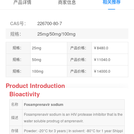
相关推荐
产品详情
商家信息
CAS号
：
226700-80-7
规格
：
25mg/50mg/100mg
规格：
25mg
产品价格：
￥8480.0
规格：
50mg
产品价格：
￥11040.0
规格：
100mg
产品价格：
￥14000.0
Product Introduction
Bioactivity
名称
Fosamprenavir sodium
Fosamprenavir sodium is an HIV protease inhibitor that is the 
描述
water soluble prodrug of amprenavir.
存储
Powder: -20°C for 3 years | In solvent: -80°C for 1 year Shippi