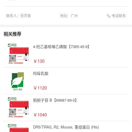
电话联系
联系人：
张芳菊
地址：
广州
相关推荐
4-羟乙基哌嗪乙磺酸【7365-45-9】
￥130
吲哚乳酸
￥1120
鸦胆子苷 B【69687-69-0】
￥1040
DR5/TRAIL R2, Mouse, 重组蛋白 (His)