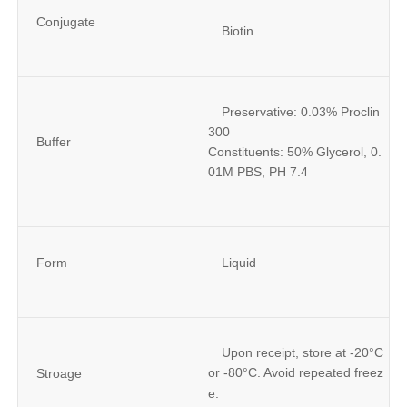
Conjugate
Biotin
Preservative: 0.03% Proclin 
300
Buffer
Constituents: 50% Glycerol, 0.
01M PBS, PH 7.4
Form
Liquid
Upon receipt, store at -20°C 
or -80°C. Avoid repeated freez
Stroage
e.