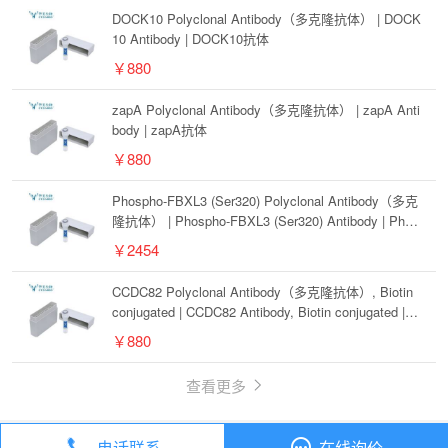
DOCK10 Polyclonal Antibody（多克隆抗体） | DOCK
10 Antibody | DOCK10抗体
￥880
zapA Polyclonal Antibody（多克隆抗体） | zapA Anti
body | zapA抗体
￥880
Phospho-FBXL3 (Ser320) Polyclonal Antibody（多克
隆抗体） | Phospho-FBXL3 (Ser320) Antibody | Phos
pho-FBXL3 (Ser320)抗体
￥2454
CCDC82 Polyclonal Antibody（多克隆抗体）, Biotin
conjugated | CCDC82 Antibody, Biotin conjugated | C
CDC82抗体, Biotin conjugated
￥880
查看更多
电话联系
在线询价
丁香通
全部分类
抗体
TRAC Polyclonal Antibody（多克隆抗体）, Biotin conjugated | TRAC Antibody, Biotin conjugated | TRAC抗体, Biotin conjugated