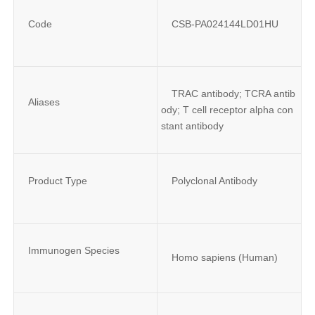
Code
CSB-PA024144LD01HU
TRAC antibody; TCRA antib
Aliases
ody; T cell receptor alpha con
stant antibody
Product Type
Polyclonal Antibody
Immunogen Species
Homo sapiens (Human)