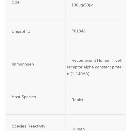
Size
100μg/50μg
P01848
Uniprot ID
Recombinant Human T cell 
Immunogen
receptor alpha constant protei
n (1-140AA)
Host Species
Rabbit
Species Reactivity
Human