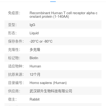
应用范围
：
ELISA
宿主
：
Rabbit
免疫原
：
Recombinant Human T cell receptor alpha c
onstant protein (1-140AA)
适应物种
：
Human
亚型
：
IgG
形态
：
Liquid
保存条件
：
-20°C or -80°C
克隆性
：
多克隆
标记物
：
Biotin
适应物种
：
Human
抗原来源
：
12个月
目录编号
：
Homo sapiens (Human)
供应商
：
武汉研升生物科技有限公司
宿主
：
Rabbit