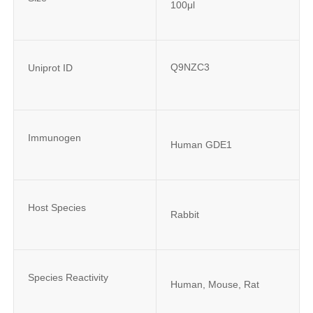
100μl
Q9NZC3
Uniprot ID
Immunogen
Human GDE1
Host Species
Rabbit
Species Reactivity
Human, Mouse, Rat