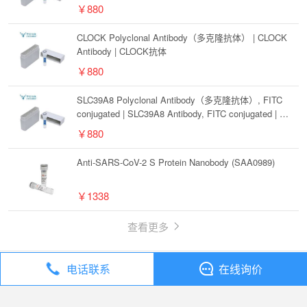
(S112)抗体
￥880
CLOCK Polyclonal Antibody（多克隆抗体） | CLOCK
Antibody | CLOCK抗体
￥880
SLC39A8 Polyclonal Antibody（多克隆抗体）, FITC
conjugated | SLC39A8 Antibody, FITC conjugated | S
LC39A8抗体, FITC conjugated
￥880
Anti-SARS-CoV-2 S Protein Nanobody (SAA0989)
￥1338
查看更多
电话联系
在线询价
丁香通
全部分类
抗体
GDE1 Polyclonal Antibody（多克隆抗体） | GDE1 Antibody | GDE1抗体