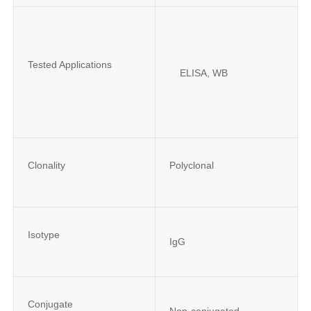
Tested Applications
ELISA, WB
Clonality
Polyclonal
Isotype
IgG
Conjugate
Non-conjugated