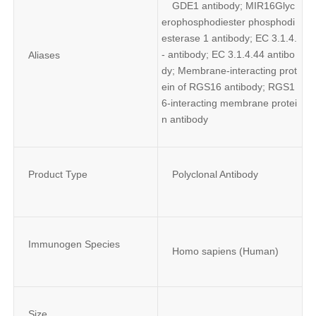
GDE1 antibody; MIR16Glyc
erophosphodiester phosphodi
esterase 1 antibody; EC 3.1.4.
- antibody; EC 3.1.4.44 antibo
Aliases
dy; Membrane-interacting prot
ein of RGS16 antibody; RGS1
6-interacting membrane protei
n antibody
Product Type
Polyclonal Antibody
Immunogen Species
Homo sapiens (Human)
Size