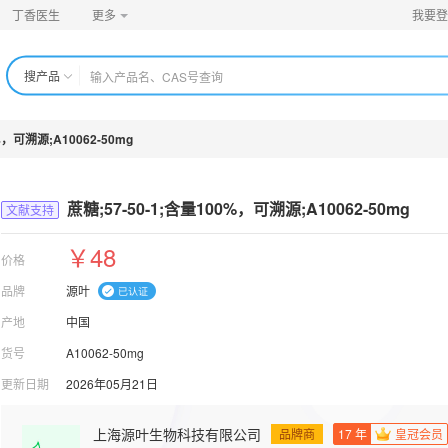
丁香医生
更多
我要登
搜产品
%，可溯源;A10062-50mg
蔗糖;57-50-1;含量100%，可溯源;A10062-5
0mg
文献支持
￥48
价格
品牌
源叶
产地
中国
货号
A10062-50mg
更新日期
2026年05月21日
上海源叶生物科技有限公司
品牌商
17
年
皇冠会员