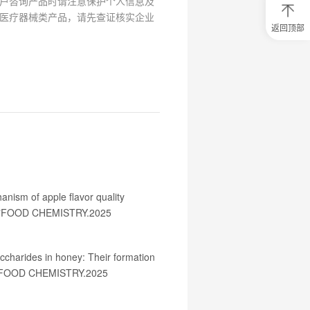
户咨询产品时请注意保护个人信息及
医疗器械类产品，请先查证核实企业
返回顶部
0
元
试
用
关
注
研
选
菌
nism of apple flavor quality
gion."FOOD CHEMISTRY.2025
accharides in honey: Their formation
on."FOOD CHEMISTRY.2025