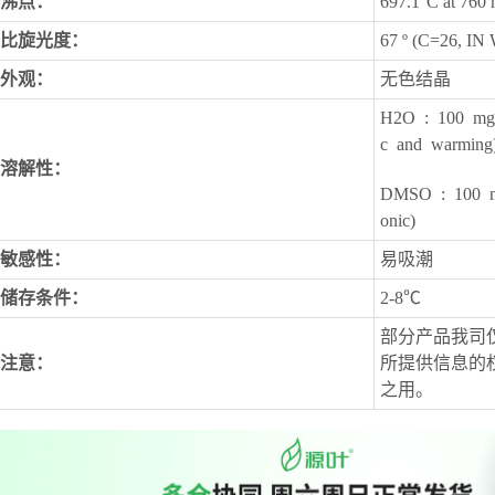
沸点：
697.1°C at 76
比旋光度：
67 º (C=26, IN
外观：
无色结晶
H2O  :  100  mg
c  and  warming
溶解性：
DMSO  :  100  m
onic)
敏感性：
易吸潮
储存条件：
2-8℃
部分产品我司
注意：
所提供信息的
之用。