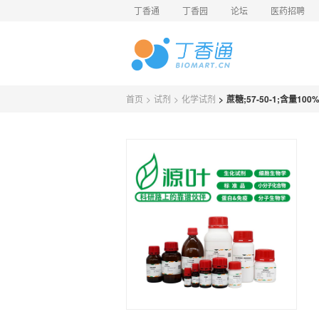
丁香通
丁香园
论坛
医药招聘
首页
>
试剂
>
化学试剂
>
蔗糖;57-50-1;含量100