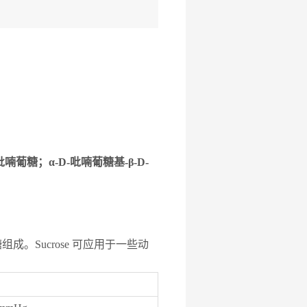
吡喃葡糖；α-D-吡喃葡糖基-β-D-
种单糖组成。Sucrose 可应用于一些动