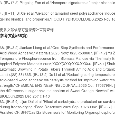
3. [IF=17.3] Pingping Fan et al."Nanopore signatures of major alcoholi
4. [IF=11] Si Xie et al."Gelation of tamarind seed polysaccharide induc
gelling kinetics, and properties."FOOD HYDROCOLLOIDS.2025 Nov;1
更多文献信息可登录源叶官网查询
参考文献(68篇)
68. [IF=3.2] Jiankun Liang et al."One-Step Synthesis and Performance 
Acid Wood Adhesive."Materials.2025 Nov;18(23):538667. [IF=4.7] Yu Zh
Temperature Phosphorescence from Biomass Maltose via Thermally E
Applied Polymer Materials.2025;XXXX(XXX):XXX-XXX66. [IF=5.1] Shule
Enzymatic Browning in Potato Tubers Through Amino Acid and Organi
Jan;14(22):381665. [IF=13.2] De Li et al."Reducing curing temperature o
acid-based wood adhesive via catalysis method for improved water re
strength."CHEMICAL ENGINEERING JOURNAL.2025 Oct;:17037964. [IF=
the differences in sugar-acid metabolism of Sweet Orange ‘Newhall’ wi
BIOLOGY.2025 Dec;25(1):1-13
ijun Dai et al."Effect of carbohydrate protectant on survival rate of Lactiplantibacillus plantarum during freeze-drying."Food Bioscience.2025 Sep;:10769962. [IF=6.7] Jiaqi Xue et al."Machine-Learning-Assisted CRISPR/Cas12a Biosensors for Monitoring Organophosphorus Pesticide Degradation."ANALYTICAL CHEMISTRY.2025;97(39):21491–2150161. [IF=8] Gege Liu et al."Potential interaction mechanism of glucose oxidase and cooked-induced components of peach puree during thermal processing."FOOD RESEARCH INTERNATIONAL.2025 Dec;221:11754160. [IF=8.2] Bangyu Lin et al."Blue light as a postharvest tool: Intensity-dependent enhancement of ripening, quality, and shelf-life potential in detached strawberries."Food Chemistry-X.2025 Sep;:10302459. [IF=9.8] Yixian Chen et al."Comparative evaluation of flavor-related chemical compounds of ‘Feizixiao’ litchi from various regions using E-tongue, E-nose, and HS-SPME-GC–MS."FOOD CHEMISTRY.2025 Dec;495:14656058. [IF=14.1] Jiang Shi et al."A Cost-Effective and Scalable Machine Learning Approach for Quality Assessment of Fresh Maize Kernel Using NIR Spectroscopy."Advanced Science.2025 Sep;:e1275057. [IF=5.9] Zhengwen Zhu et al."One-pot ATP-free biosynthesis of D-allulose: Enzyme immobilization and process optimization."Food Bioscience.2025 Oct;72:10742556. [IF=5.9] Zhengwen Zhu et al."One-pot ATP-free biosynthesis of D-allulose: Enzyme immobilization and process optimization."Food Bioscience.2025 Oct;72:10742555. [IF=1.9] Jiang Wen et al."Scalable production of Actinidia arguta adventitious roots in air-lift bioreactors and their antibacterial efficacy against Staphylococcus aureus."IN VITRO CELLULAR & DEVELOPMENTAL BIOLOGY-PLANT.2025 Jul;:1-1354. [IF=4.8] Jiacheng Ji et al."Evaluation of the impact of ecological factors on the habitat suitability and bioactive components accumulation of the medicinal holoparasitic plant Cynomorium songaricum using machine learning models."Frontiers in Plant Science.2025 Ju53. [IF=3.4] Yun-Hui Zuo et al."Effect of Ultrahigh-Pressure on the Physicochemical Properties and Biological Activities of Dietary Fiber From Litchi Pomace."JOURNAL OF FOOD SCIENCE.2025 Jun;90(6):e7028952. [IF=12.5] Guotao Mao et al."One-pot tailored synthesis of highly monodisperse β-1,3-glucan from sucrose driven by an in vitro self-assembled dual-enzyme system via spy chemistry."CARBOHYDRATE POLYMERS.2025 Jun;:12387851. [IF=2.4] Zhang Xiaoai et al."Exogenous 5-aminolevulinic acid enhances the quality and anthocyanin synthesis ability of fig fruit."Horticulture Environment and Biotechnology.2025 May;:1-1350. [IF=5.9] Xun Sun et al."Co-fermentation of L. plantarum and enological yeasts enhances the quality of a multi-substrate fermented beverage: Physicochemical, bioactive and flavor profiles."Food Bioscience.2025 Jul;69:10694249. [IF=9.8] Xiao-Dong Zheng et al."A comprehensive study on the mechanism of apple flavor quality formation: Comparison of different apple cultivars in the Weihai region."FOOD CHEMISTRY.2025 May;:14489448. [IF=9.8] Sha Yan et al."Turanose and erlose as characteristic oligosaccharides in honey: Their formation mechanism and potential application for detecting honey adulteration."FOOD CHEMISTRY.2025 May;:14478447. [IF=6.5] Xingyu Mei et al."Glycan degradation in Polygonati Rhizoma: Effects of traditional ‘nine steaming and nine basking’ on low molecular weight Fructans and polysaccharides."Food Chemistry-X.2025 Jan;25:10213146. [IF=7.6] Wu Yu et al."A vacuolar invertase gene SlVI modulates sugar metabolism and postharvest fruit quality and stress resistance in tomato."Horticulture Research.2024 Oct;:45. [IF=1.6] Yu Wang et al."A betaine-contained solution reduced cold ischemia damage through inhibiting vacuolar degeneration in livers."TRANSPLANT IMMUNOLOGY.2024 Dec;87:10214444. [IF=4.7] Yongmei He et al."Enhancement of Tomato Fruit Quality Through Moderate Water Deficit."Foods.2024 Jan;13(22):354043. [IF=4.8] Zhiwei Sun et al."Multi-omics analysis of metabolic differences in rape bee pollen fermented by single and mixed lactic acid bacterial strains."Food Bioscience.2024 Dec;62:10540142. [IF=4.4] Kiramat Ali Shah et al."Unveiling the potential of pulmonary surfactant-based nanocarriers for protein inhalation therapy."EUROPEAN JOURNAL OF PHARMACEUTICS AND BIOPHARMACEUTICS.2024 Dec;205:11457441. [IF=4.4] Tiansong Liu et al."Thermosetting Sucrose-Based Wood Adhesive with Enhanced Water Resistance and Bonding Performance by Constructing a Schiff Base Cross-Linking Network."ACS Applied Polymer Materials.2024;6(22):13927–1393640. [IF=4.8] Xiaoqiang Zou et al."Composite enzymatic hydrolysis for producing Harlikar apple juice with increased dietary fiber content and antioxidant capacity."Food Bioscience.2024 Dec;62:10550839. [IF=2.8] Wenzheng Li et al."Spatial-resolved metabolome imaging of petals for Forsythia viridissima and Jasminum nudiflorum using online extraction (OLE) coupled to LC–Qtof-MS."JOURNAL OF CHROMATOGRAPHY B-ANALYTICAL TECHNOLOGIES IN THE BIOMEDICAL AND LIFE SCIENCES38. [IF=5.6] Siyi Ma et al."Integration of feature-based molecular networking and high-definition data-dependent acquisition for the comprehensive multicomponent characterization of Honghua Xiaoyao Tablet."TALANTA.2025 Apr;285:12729837. [IF=17.3] Pingping Fan et al."Nanopore signatures of major alcoholic beverages."Matter.36. [IF=2.9] Gao Nengbin et al."Effect of ultrasonic modification on physicochemical properties and bioactivity of polysaccharides from mycelium of Sanghuangporus vaninii."Journal of Food Measurement and Characterization.2025 Jan;:1-1635. [IF=6] Huimin Wu et al."Dynamic changes of quality characteristics during fermentation of orange-fleshed sweet potato alcoholic beverage."LWT-FOOD SCIENCE AND TECHNOLOGY.2025 Feb;218:11750934. [IF=4] Deqing Wang et al."Penetrating microwave vacuum drying: a superior alternative to traditional drying methods for enhancing sensory quality, biological activity and flavor of ‘Akizuki’ pear (Pyrus pyrifolia Nakai)."JOURNAL OF FOOD COMPOSITION AND ANALYSIS.33. [IF=4.8] Hangyu Hu et al."Characterization of a novel levansucrase produced by Bacillus subtilis LG-4 isolated from traditional natto for biosynthesis of prebiotic lactosucrose."Food Bioscience.2025 Apr;66:10629232. [IF=3.4] Hao Song et al."1-Octen-3-ol exacerbates depression-induced neurotoxicity via the TLR4/NF-κB and Nrf2/HO-1 pathways."NEUROTOXICOLOGY.2025 May;108:8131. [IF=7] Hangyu Hu et al."Synthesis of novel lactose-derived oligosaccharides by two-step enzymatic reactions and structural characterization of the oligomers."FOOD RESEARCH INTERNATIO