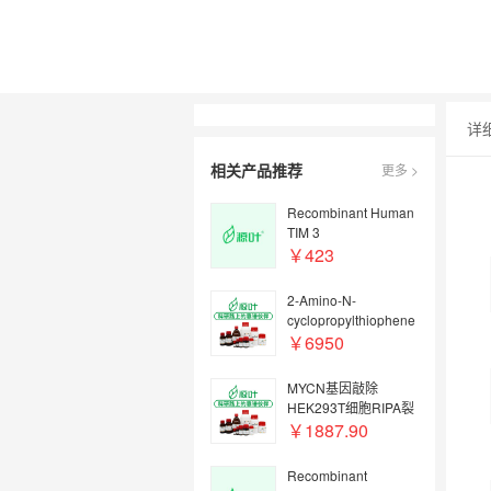
详
相关产品推荐
更多 >
Recombinant Human
TIM 3
Protein;ActiBioPure™
￥423
, Bioactive, Animal
Free, Carrier Free,
2-Amino-N-
Azide Free, ≥95%
cyclopropylthiophene
(SDS-PAGE);K20402-
-3-
￥6950
10μg
carboxamide;590352-
44-6;Y66544-1g
MYCN基因敲除
HEK293T细胞RIPA裂
解液;K36624-100μg
￥1887.90
Recombinant