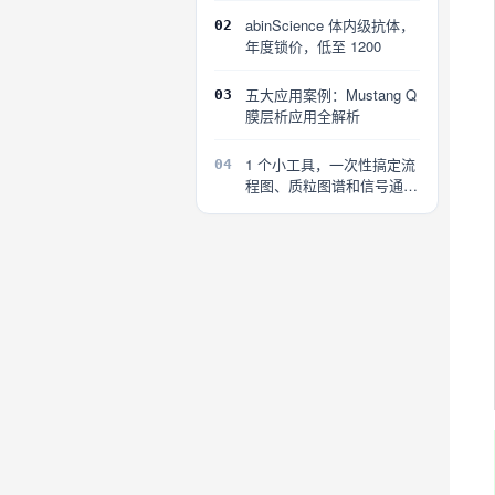
abinScience 体内级抗体，
02
年度锁价，低至 1200
五大应用案例：Mustang Q
03
膜层析应用全解析
1 个小工具，一次性搞定流
04
程图、质粒图谱和信号通路
图