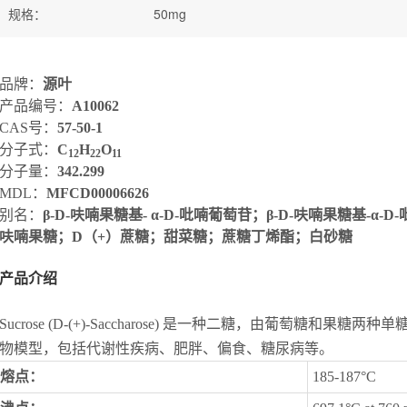
规格
：
50mg
品牌：
源叶
产品编号：
A10062
CAS号：
57-50-1
分子式：
C
H
O
1
2
2
2
1
1
分子量：
342.299
MDL：
MFCD00006626
别名：
β-D-呋喃果糖基- α-D-吡喃葡萄苷；β-D-呋喃果糖基-α-D-
呋喃果糖；D（+）蔗糖；甜菜糖；蔗糖丁烯酯；白砂糖
产品介绍
Sucrose (D-(+)-Saccharose) 是一种二糖，由葡萄糖和果糖两
物模型，包括代谢性疾病、肥胖、偏食、糖尿病等。
熔点：
185-187°C