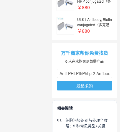
HRP conjugated（多
克隆抗体；HRP偶
￥880
联）
ULK1 Antibody, Biotin
conjugated（多克隆
抗体；Biotin偶联）
￥880
万千商家帮你免费找货
0
人在求购买到急需产品
发起求购
相关阅读
细胞污染识别与处理全攻
01
略：5 种常见类型+关键误
区