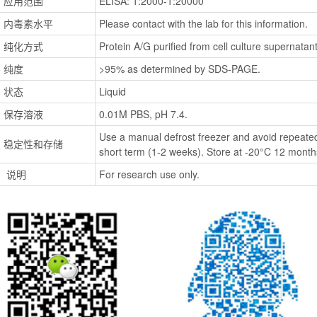
应用范围
ELISA: 1:2000-1:20000
内毒素水平
Please contact with the lab for this information.
纯化方式
Protein A/G purified from cell culture supernatant
纯度
>95% as determined by SDS-PAGE.
状态
Liquid
保存溶液
0.01M PBS, pH 7.4.
Use a manual defrost freezer and avoid repeated
稳定性和存储
short term (1-2 weeks). Store at -20°C 12 months
 说明
For research use only.