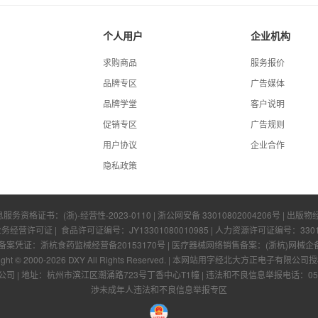
个人用户
企业机构
求购商品
服务报价
品牌专区
广告媒体
品牌学堂
客户说明
促销专区
广告规则
用户协议
企业合作
隐私政策
息服务资格证书：
(浙)-经营性-2023-0110
|
浙公网安备 33010802004206号
| 出版物
业务经营许可证
| 食品许可证编号：
JY13301080010985
| 人力资源许可证编号：
330
凭证：浙杭食药监械经营备20153170号 | 医疗器械网络销售备案：(浙杭)网械企备字[
ight © 2000-
2026
DXY All Rights Reserved.
|
本网站用字经北大方正电子有限公司授
公司
|
地址：杭州市滨江区潮涌路723号丁香中心T1幢
|
违法和不良信息举报电话：0571-
涉未成年人违法和不良信息举报专区