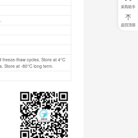
采购助手
.
返回顶部
0
元
试
用
关
注
 freeze-thaw cycles. Store at 4°C 
研
. Store at -80°C long term.
选
菌