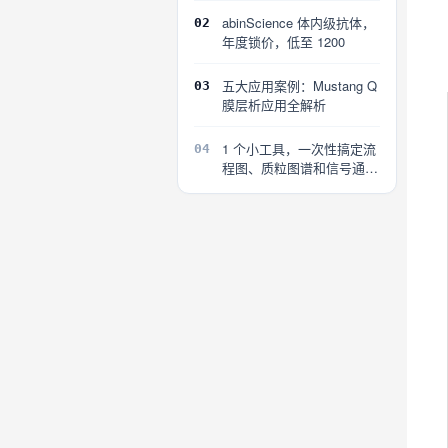
abinScience 体内级抗体，
02
年度锁价，低至 1200
五大应用案例：Mustang Q
03
膜层析应用全解析
1 个小工具，一次性搞定流
04
程图、质粒图谱和信号通路
图