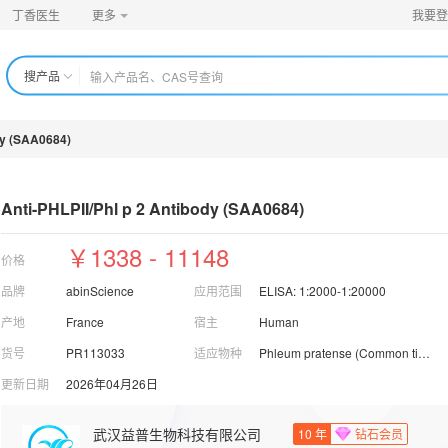
丁香医生
更多
我要登
搜产品
dy (SAA0684)
Anti-PHLPII/Phl p 2 Antibody (
SAA0684)
￥1338 - 11148
价格
品牌
abinScience
应用范围
ELISA: 1:2000-1:20000
产地
France
宿主
Human
货号
PR113033
适应物种
Phleum pratense (Common timothy)
更新日期
2026年04月26日
武汉益普生物科技有限公司
10
年
钻石会员