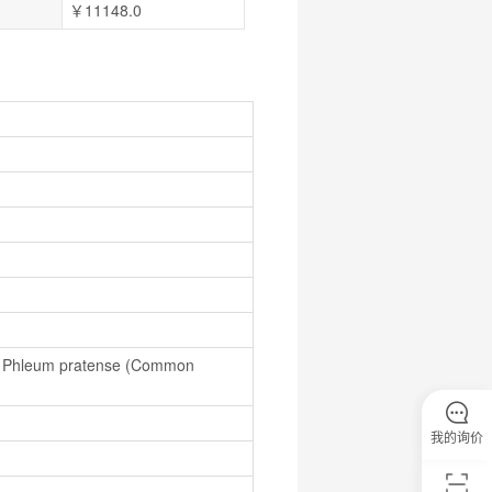
￥11148.0
II, Phleum pratense (Common 
我的询价