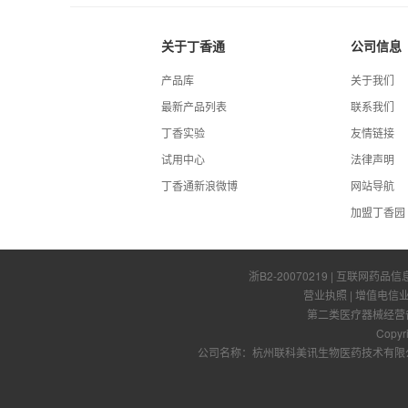
关于丁香通
公司信息
产品库
关于我们
最新产品列表
联系我们
丁香实验
友情链接
试用中心
法律声明
丁香通新浪微博
网站导航
加盟丁香园
浙B2-20070219
| 互联网药品信
营业执照
|
增值电信
第二类医疗器械经营备案
Copyr
公司名称：杭州联科美讯生物医药技术有限