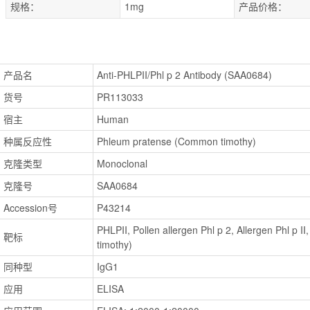
规格：
1mg
产品价格：
产品名
Anti-PHLPII/Phl p 2 Antibody (SAA0684)
货号
PR113033
宿主
Human
种属反应性
Phleum pratense (Common timothy)
克隆类型
Monoclonal
克隆号
SAA0684
Accession号
P43214
PHLPII, Pollen allergen Phl p 2, Allergen Phl p 
靶标
timothy)
同种型
IgG1
应用
ELISA