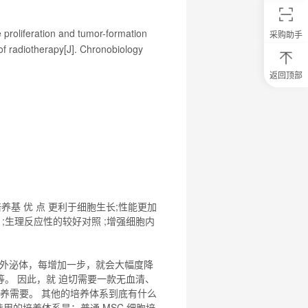
e proliferation and tumor-formation
采购助手
 of radiotherapy[J]. Chronobiology
返回顶部
0
元
试
用
关
注
研
选
菌
培养基 优 点 更利于细胞生长;性能更加
 ;生理反应性的较好对照 ;增强细胞内
外泌体，每增加一步，就会大幅度降
等等。 因此，就 迫切需要一款
无血清
、
培养需要。 其他的培养体系到底有什么
一般选用的培养体系是：普通 MSC
细胞培