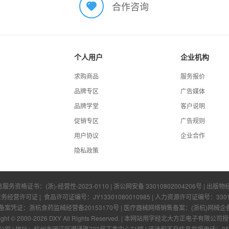
合作咨询
个人用户
企业机构
求购商品
服务报价
品牌专区
广告媒体
品牌学堂
客户说明
促销专区
广告规则
用户协议
企业合作
隐私政策
息服务资格证书：
(浙)-经营性-2023-0110
|
浙公网安备 33010802004206号
| 出版物
业务经营许可证
| 食品许可证编号：
JY13301080010985
| 人力资源许可证编号：
330
凭证：浙杭食药监械经营备20153170号 | 医疗器械网络销售备案：(浙杭)网械企备字[
ight © 2000-
2026
DXY All Rights Reserved.
|
本网站用字经北大方正电子有限公司授
公司
|
地址：杭州市滨江区潮涌路723号丁香中心T1幢
|
违法和不良信息举报电话：0571-