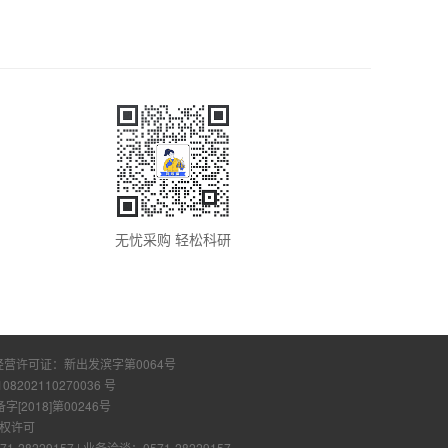
无忧采购 轻松科研
经营许可证：
新出发滨字第0064号
108202110270036 号
2018]第00246号
权许可
28229157
|
业务洽谈：0571-28229157