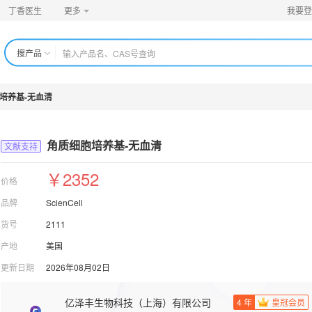
丁香医生
更多
我要登
搜产品
培养基-无血清
角质细胞培养基-无血清
文献支持
￥2352
价格
品牌
ScienCell
货号
2111
产地
美国
更新日期
2026年08月02日
亿泽丰生物科技（上海）有限公司
4
年
皇冠会员