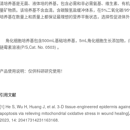
清培养基是无菌、液体培的养基，包含必需和非必需氨基、维生素、有机
量矿物质。该培养基不含血清。含碳酸氢盐缓冲体系，在5%二氧化碳/95%
培养基在数量上和质量上都保证最理想的营养平衡状态，选择性促进体外
角化细胞培养基包含500mL基础培养基，5mL角化细胞生长添加物，(KGS-2, 
链霉素溶液(P/S,Cat. No. 0503) 。
产品使用说明：仅供科研研究使用！
引用文献
[1] He S, Wu H, Huang J, et al. 3-D tissue-engineered epidermis again
apoptosis via relieving mitochondrial oxidative stress in wound healing[
2023, 14: 20417314231163168.