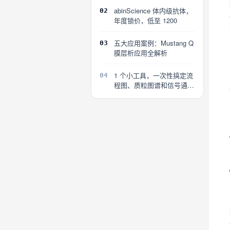
abinScience 体内级抗体，
02
年度锁价，低至 1200
五大应用案例：Mustang Q
03
膜层析应用全解析
1 个小工具，一次性搞定流
04
程图、质粒图谱和信号通路
图