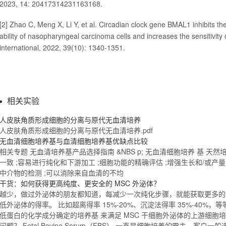
2023, 14: 20417314231163168.
[2] Zhao C, Meng X, Li Y, et al. Circadian clock gene BMAL1 inhibits th
ability of nasopharyngeal carcinoma cells and increases the sensitivity
international, 2022, 39(10): 1340-1351.
相关实验
人皮肤
角质
形成细胞的分离与原代
无血清
培养
人皮肤
角质
形成细胞的分离与原代
无血清
培养.pdf
无血清
细胞培养基
与血清
细胞培养基
优缺点比较
相关专题
无血清
培养基产品选择指南 &NBS p;
无血清
细胞培养 基 天然
一致 ;容易进行纯化和下游加工 ;细胞功能的精确评估 ;增强生长和/或产量
中介物的检测 ;可以消除来自血清的不均
干货：如何获得更高纯度、更安全的 MSC 外泌体？
越少，做过外泌体的朋友都知道，每减少一次纯化步骤，就能获取更多的
低外泌体的得率。 比如超离得率 15%-20%、沉淀法得率 35%-40%，
低蛋白的化学成分确定的培养基 来满足 MSC 干细胞外泌体的上游细胞
问题？ Fetal Bovine Serum（FBS） 一直是细胞培养的霸主，客户