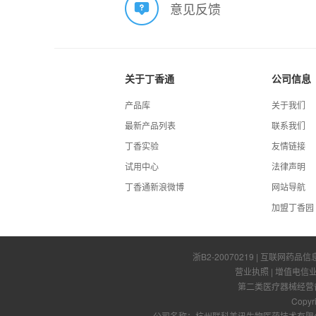
意见反馈
关于丁香通
公司信息
产品库
关于我们
最新产品列表
联系我们
丁香实验
友情链接
试用中心
法律声明
丁香通新浪微博
网站导航
加盟丁香园
浙B2-20070219
| 互联网药品信
营业执照
|
增值电信
第二类医疗器械经营备案
Copyr
公司名称：杭州联科美讯生物医药技术有限