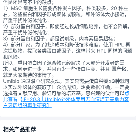
但是还是有不少的缺点；
1）MSC 细胞生长需要各种蛋白因子，种类较多，20 种左
右，这些蛋白和因子形成聚体或颗粒，和外泌体大小接近，
严重干扰外泌体纯化；
2）部分蛋白和因子，即使经过长期细胞培养，也不会降解，
严重干扰外泌体纯化；
3）部分蛋白和因子，都是试剂级，内毒素极易超标；
4）部分厂家，为了减少成本和降低技术难度，使用 HPL 再
次提取物，提取各类蛋白或因子，这样带来 HPL 同样的问题
和风险。
所以，重组蛋白因子混合物已经解决了大部分开发者的需
求，如何更进一步，并且再少一些蛋白种类，并且
国产化
，
就是大家期待的事情了。
Umibio 通过潜心研究发现，其实只需要
蛋白种类≤3种
就可
以实现外泌体的获取了！众所周知，想要数据准确，一定要
选择有文献应用、验证可靠的培养基。感兴趣的伙伴可以
点
此查看【
IF=20.3 | Umibio外泌体专用无血清培养基助力客
户牙周组织再生研究】
相关产品推荐