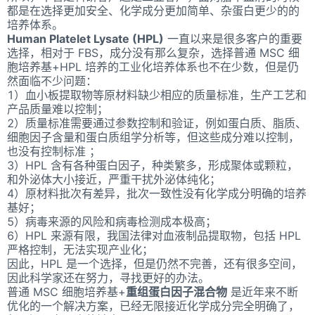
都是在选择更加安全、化学成分更加简单、杂蛋白更少的的
培养体系。
Human Platelet Lysate (HPL)
一直以来是很多客户的重要
选择，相对于 FBS，成分没有那么复杂，选择普通 MSC 细
胞培养基+HPL 培养的工业化培养体系也不在少数，但是仍
然面临不少问题：
1）血小板提取物等原材料缺少相应的质量标准，生产工艺和
产品质量难以控制；
2）质量标准需要通过参数控制和验证，例如蛋白质、脂质、
细胞因子含量和蛋白质组学分析等，但这些成分难以控制，
也没有控制标准 ；
3）HPL 含有各种蛋白因子，种类繁多，形成聚体或颗粒，
和外泌体大小接近，严重干扰外泌体纯化；
4）原材料批次有差异，批次一致性没有化学成分明确的培养
基好；
5）病毒来源的风险和病毒检测成本极高；
6）HPL 来源有限，我国法律对血液制品提取物，包括 HPL
严格控制，无法实现产业化；
因此，HPL 是一个选择，但是仍然不完善，还有很多空间，
因此科学家还在努力，寻找更好的办法。
普通 MSC 细胞培养基+
重组蛋白因子混合物
是近年来不断
优化的一个解决方案，已经无限接近化学成分完全明确了，