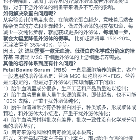
也不会降解，增加了培养基的异源外泌体或者外泌体类似
物，对于下游外泌体的制备带来诸多不可控的影响。
如何解决杂蛋白问题呢？
从实验设计的角度来说，在前端杂蛋白越少，意味着后端去
除杂蛋白的方法和步骤越少，做过外泌体的朋友都知道，每
减少一次纯化步骤，就能获取更多的外泌体，
每增加一步，
就会大幅度降低外泌体的得率。
比如超离得率 15%-20%、
沉淀法得率 35%-40%，等等。
因此，就
迫切需要一款无血清、低蛋白的化学成分确定的培
养基
来满足 MSC 干细胞外泌体的上游细胞培养需要。
其他的培养体系到底有什么问题？
Fetal Bovine Serum（FBS）
一直是细胞培养的霸主，客户
一般选用的培养体系是：普通 MSC 细胞培养基+FBS，营养
是比较足的，但是对于外泌体研究却面临如下问题：
1）胎牛血清里成分很多，生产工艺和产品质量难以控制；
2）胎牛血清里含量大量牛来源的囊泡，即使超离，也不可能
100% 去除，严重干扰外泌体纯化；
3）胎牛血清通常含有各种蛋白因子，种类繁多，形成聚体或
颗粒，和外泌体大小接近，严重干扰外泌体纯化；
4）胎牛血清原材料批次有差异，批次一致性没有化学成分明
确的培养基好；
5）病毒来源的风险和病毒检测成本极高；
所以，不管是科研客户还是工业客户，面对胎牛血清的时候