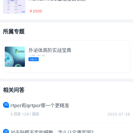
￥2000
所属专题
外泌体高阶实战宝典
71
内容
664
订阅
收藏订阅
相关问答
问
rtpcr和qrtpcr哪一个更精准
5
回答
1281
围观
2023-07-26
问
对于贴壁不牢的细胞，怎么让它更牢固？