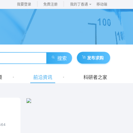
|
|
我要登录
免费注册
我的丁香通
移动端
搜索
发布求购
频
前沿资讯
科研者之家
564