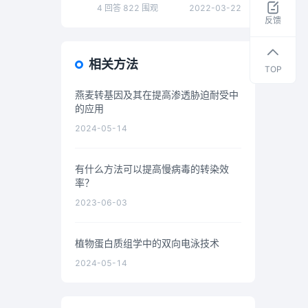
取
4
回答
822
围观
2022-03-22
干
反馈
货
资
相关方法
料
TOP
燕麦转基因及其在提高渗透胁迫耐受中
的应用
2024-05-14
有什么方法可以提高慢病毒的转染效
率？
2023-06-03
植物蛋白质组学中的双向电泳技术
2024-05-14