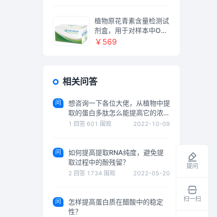
植物原花青素含量检测试
剂盒，用于对样本中OPC
含量检测，OPC Assay
￥569
Kit
相关问答
问
想咨询一下各位大佬，从植物中提
取的蛋白多肽怎么能提高它的浓度
了，
1
回答
601
围观
2022-10-09
问
如何提高提取RNA纯度，避免提
取过程中的酚残留？
提问
2
回答
1734
围观
2022-05-20
扫一扫
问
怎样提高蛋白质在醋酸中的稳定
领
性？