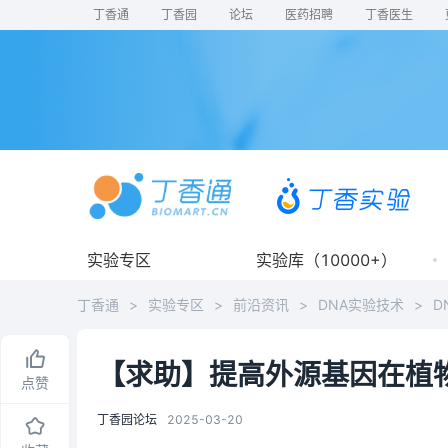
丁香通
丁香园
论坛
医药招聘
丁香医生
实验专区
实验库（10000+）
丁香通
>
实验专区
>
前沿资讯
>
DNA实验技术
>
D
【求助】提高外源基因在植
点赞
丁香园论坛
2025-03-20