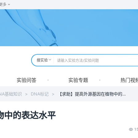
更多
搜实验
实验问答
实验专题
热门视
NA基础知识
>
DNA标记
>
【求助】提高外源基因在植物中的表达水平
物中的表达水平
1