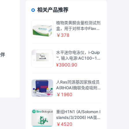
相关产品推荐
植物类黄酮含量检测试剂
盒，用于对样本中Flavon
oids含量检测，Plant Fla
￥378
vonoids Assay Kit
水平迷你电泳仪，i-Quip
伙伴
™, 输入电源:AC100~11
0V或AC200～240V(配
¥3900.90
电源变压器),50~60Hz;
最大功率:40W;电泳盒尺
寸(W×D×H):120mm×1
人Ras同源基因家族成员
10mm×45mm;缓冲液容
A(RHOA)酶联免疫吸附
积:250ml-300ml;外形尺
检测试剂盒
￥1960
寸(整机)(W×D×H):190
mm×130mm×55mm;定
时范围:0～99min
重组H1N1 (A/Solomon I
slands/3/2006) HA蛋白
(His标签)（HEK293细胞
￥4520
表达）