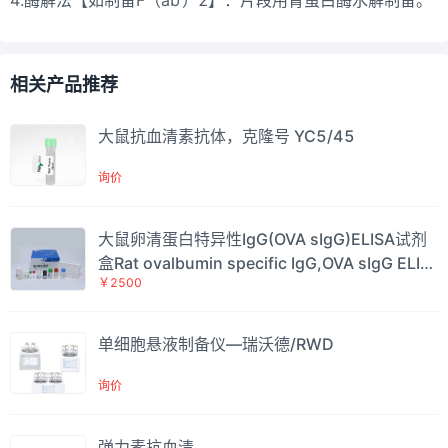
相关产品推荐
大鼠抗血清素抗体，克隆号 YC5/45
询价
大鼠卵清蛋白特异性IgG(OVA sIgG)ELISA试剂
盒Rat ovalbumin specific IgG,OVA sIgG ELIS
￥2500
A Kit
单细胞悬液制备仪—瑞沃德/RWD
询价
弹力素抗血清