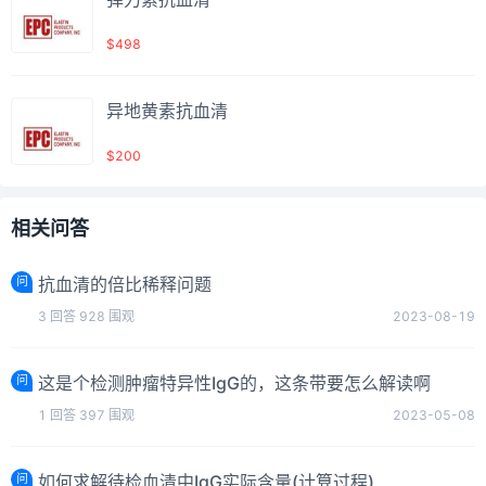
$498
异地黄素抗血清
$200
相关问答
问
抗血清的倍比稀释问题
3
回答
928
围观
2023-08-19
问
这是个检测肿瘤特异性IgG的，这条带要怎么解读啊
1
回答
397
围观
2023-05-08
问
如何求解待检血清中IgG实际含量(计算过程)