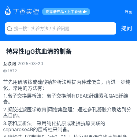
登录
提问
特异性IgG抗血清的制备
互联网
2025-03-20
1872
首先用硫酸铵或硫酸钠盐析法粗提丙种球蛋白，再进一步纯
化，常用的方法有：
1.离子交换层析法：离子交换剂有DEAE纤维素和QAE纤维
素。
2.凝胶过滤医学教育|网搜集整理：通过多孔凝胶介质达到分
离目的。
3.亲和层析法：采用纯化抗原或粗提抗原交联的
sepharose4B的层析柱来制备。
4.酶解法【如制备F（ab‘）2】：片段用胃蛋白酶水解制备。