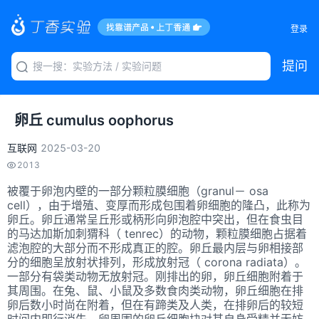
登录
提问
卵丘 cumulus oophorus
互联网
2025-03-20
2013
被覆于卵泡内壁的一部分颗粒膜细胞（granul
－
osa
cell
），由于增殖、变厚而形成包围着卵细胞的隆凸，此称为
卵丘。卵丘通常呈丘形或柄形向卵泡腔中突出，但在食虫目
的马达加斯加刺猬科（
tenrec
）的动物，颗粒膜细胞占据着
滤泡腔的大部分而不形成真正的腔。卵丘最内层与卵相接部
分的细胞呈放射状排列，形成放射冠（
corona radiata
）。
一部分有袋类动物无放射冠。刚排出的卵，卵丘细胞附着于
其周围。在兔、鼠、小鼠及多数食肉类动物，卵丘细胞在排
卵后数小时尚在附着，但在有蹄类及人类，在排卵后的较短
时间内即行消失。卵周围的卵丘细胞块对其自身受精并无妨