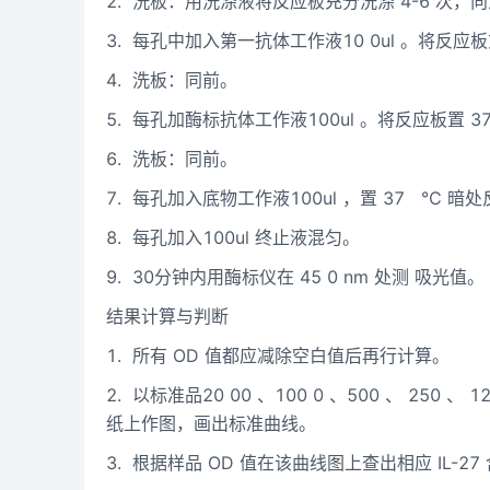
2.
洗板：用洗涤液将反应板充分洗涤
4-6
次，向
3.
每孔中加入第一抗体工作液
10
0ul
。将反应板
4.
洗板：同前。
5.
每孔加酶标抗体工作液
100ul
。将反应板置
3
6.
洗板：同前。
7.
每孔加入底物工作液
100ul
，置
37
℃
暗处
8.
每孔加入
100ul
终止液混匀。
9.
30
分钟内用酶标仪在
45
0
nm
处测
吸光值。
结果计算与判断
1.
所有
OD
值都应减除空白值后再行计算。
2.
以标准品
20
00
、
100
0
、
500
、
250
、
1
纸上作图，画出标准曲线。
3.
根据样品
OD
值在该曲线图上查出相应
IL-27