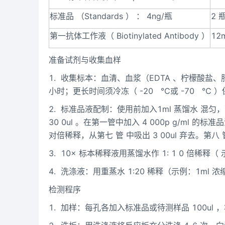
标准品
（
Standards
）
：
4ng/
瓶
2
第一抗体工作液（
Biotinylated Antibody
）
12
准备试剂与收集血样
1.
收集标本：血清、血浆（
EDTA
、柠檬酸盐、
小时；更长时间须冷冻（
-20
℃
或
-70
℃
）
2.
标准品液配制：使用前加入
1ml
蒸馏水
混匀，
30
0ul
。在第一管中加入
4
000p
g/ml
的标准品
对倍稀释，从第七
管
中吸出
3
00ul
弃去。第八
3.
10
×
标本稀释液用蒸馏水作
1:
1
0
倍稀释（
4.
洗涤液：用重蒸水
1:20
稀释（示例：
1ml
浓
检测程序
1.
加样：每孔各加入标准品或待测样品
100ul
，