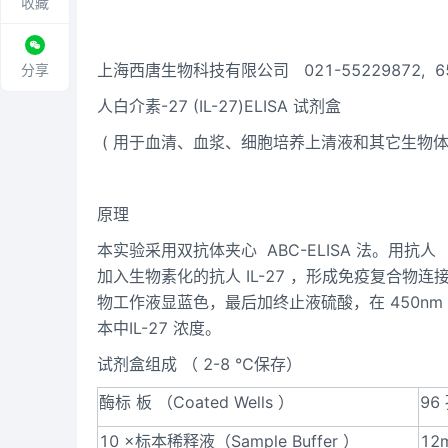
收藏
上海西唐生物科技有限公司
021-55229872, 
分享
人白介素
-27
(IL-27)ELISA
试剂盒
(
用于血清、血浆、细胞培养上清液和其它生物
原理
本实验采用双抗体夹心
ABC-ELISA
法。用抗人
加入生物素化的抗人
IL-27
，形成免疫复合物连
物工作液显蓝色，最后加终止液硫酸，在
450nm
本中
IL-27
浓度。
试剂盒组成
（
2-8
℃保存）
酶标
板
（
Coated Wells
）
96
10
×标本稀释液（
Sample Buffer
）
12