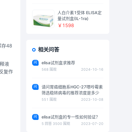
人白介素1受体 ELISA定
量试剂盒(IL-1ra)
￥1598
保存
48
相关问答
问
elisa试剂盒求推荐
释液
568
围观
2024-10-16
反复作
问
请问胃癌细胞系HGC-27嘌呤霉素
筛选稳转病毒的推荐浓度是多少
551
围观
2023-10-08
问
elisa试剂盒的专一性如何验证？
5
回答
3500
围观
2023-07-20