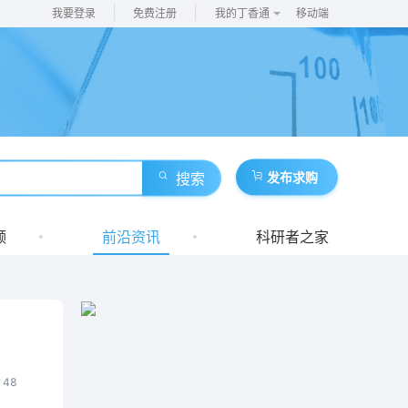
|
|
我要登录
免费注册
我的丁香通
移动端
搜索
发布求购
频
前沿资讯
科研者之家
148