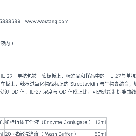
65333639
www.westang.com
体液内
)
IL-27
单抗包被于酶标板上，标准品和样品中的
IL-27
与单抗
接在板上，辣根过氧化物酶标记的
Streptavidin
与生物素结合，
处测
OD
值，
IL-27
浓度与
OD
值成正比，可通过绘制标准曲线
孔
酶标抗体工作液（
Enzyme Conjugate
）
12ml
ml
20
×浓缩洗涤液（
Wash Buffer
）
50ml