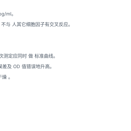
pg/ml
。
不与
人其它细胞因子有交叉反应。
次测定应同时
做
标准曲线。
误差及
OD
值错误地升高。
干燥
。