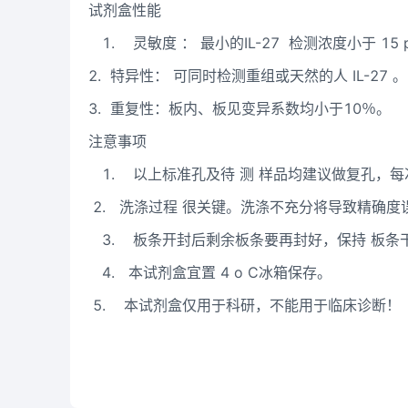
试剂盒性能
1.
灵敏度
：
最小的
IL-27
检测浓度小于
15
2.
特异性：
可同时检测重组或天然的人
IL-27
。
3.
重复性：板内、板见变异系数均小于10％。
注意事项
1.
以上标准孔及待
测
样品均建议做复孔，每
2.
洗涤过程
很关键。洗涤不充分将导致精确度
3.
板条开封后剩余板条要再封好，保持
板条
4.
本试剂盒宜置
4
o
C
冰箱保存。
5.
本试剂盒仅用于科研，不能用于临床诊断！