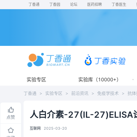
丁香通
丁香园
论坛
医药招聘
丁香医生
实验专区
实验库（10000+）
丁香通
>
实验专区
>
前沿资讯
>
免疫学技术
>
抗体
人白介素-27(IL-27)ELI
点赞
互联网
2025-03-20