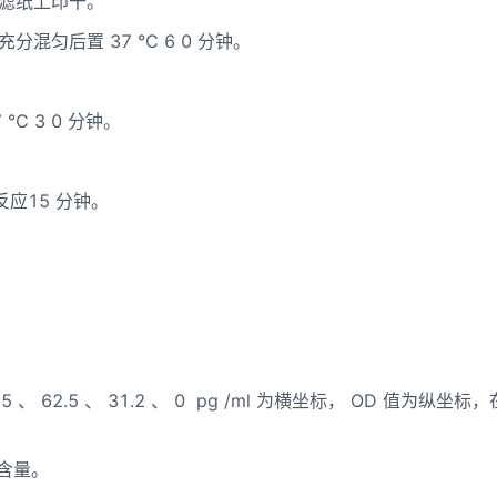
滤纸上印干。
充分混匀后置
37
℃
6
0
分钟。
7
℃
3
0
分钟。
反应
15
分钟。
25
、
62.5
、
31.2
、
0
pg
/ml
为横坐标，
OD
值为纵坐标，
含量。