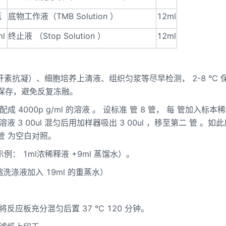
瓶
底物工作液（
TMB Solution
）
12ml
ml
终止液
（
Stop Solution
）
12ml
肝素抗凝）、细胞培养上清液、组织匀浆等尽早检测，
2-8
℃
保存，避免反复冻融。
配成
4000p
g/ml
的溶液
。
设标准
管
8
管，
每
管加入标本稀
溶液
3
00ul
混匀后用加样器吸出
3
00ul
，移至第二
管
。如此
管
为空白对照。
示例：
1ml
浓稀释液
+9ml
蒸馏水）。
缩洗涤液加入
19ml
的重蒸水）
将反应板充分混匀后置
37
℃
120
分钟。