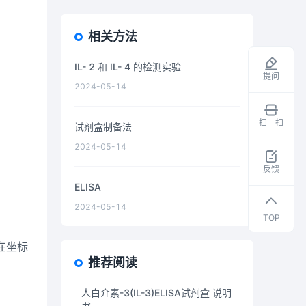
相关方法
IL- 2 和 IL- 4 的检测实验
提问
2024-05-14
扫一扫
试剂盒制备法
领
2024-05-14
取
干
反馈
货
ELISA
资
2024-05-14
料
TOP
在坐标
推荐阅读
人白介素-3(IL-3)ELISA试剂盒 说明