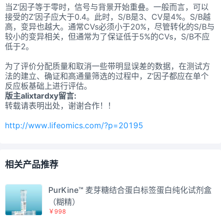
当Z’因子等于零时，信号与背景开始重叠。一般而言，可以
接受的Z’因子应大于0.4。此时，S/B是3、CV是4%。S/B越
高，变异也越大。通常CVs必须小于20%，尽管转化的S/B与
较小的变异相关，但通常为了保证低于5%的CVs，S/B不应
低于2。
为了评价分配质量和取消一些带明显误差的数据，在测试方
法的建立、确证和高通量筛选的过程中，Z’因子都应在单个
反应板基础上进行评估。
版主alixtardxy留言:
转载请表明出处，谢谢合作！！
http://www.lifeomics.com/?p=20195
相关产品推荐
PurKine™ 麦芽糖结合蛋白标签蛋白纯化试剂盒
（糊精）
￥998