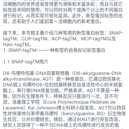
活细胞内的世界逐渐变得更为清晰和丰富多彩；而且与其它
标签技术同时使用，可以同时对两个或两个以上的不同蛋白
进行标记，从而实现可视化监测。此外，新型蛋白标签的出
现，还有助于人们鉴别某一活细胞内的新老蛋白。
接下来，本专题主要介绍几种常用的新型蛋白标签：SNAP-
tagTM、CLIP-tagTM、ACP-tagTM、MCP-tagTM以及
Halo-tagTM。
1. SNAP-tagTM――一种新型的自我标记标签蛋白
1.1 SNAP-tagTM简介
O6-鸟嘌呤烷基-DNA烷基转移酶（O6-alkylguanine-DNA
alky¬ltransferase, AGT）是一种核蛋白，它通过把烷基化
DNA链上鸟嘌呤O6-位的烷基转移至自身活性中心的半胱氨
酸上，来行使DNA修复功能。严格来讲，AGT不算是一种
酶，因为在生理条件下，转移反应只能进行一次，且不可
逆。洛桑理工学院（Ecole Polytechnique Fédérale de
Lausanne）Kai Johnsson博士科研小组发现，AGT可以特异
性并快速地与苯甲基鸟嘌呤（benzylguanine, BG）衍生物发
生反应，以共价键结合。随后，通过对AGT进行突变改造，
研究人员获得了一种不与DNA链上的鸟嘌呤进行反应的蛋