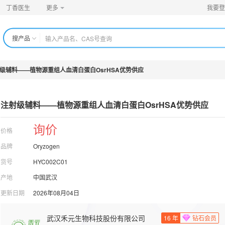
丁香医生
更多
我要登
搜产品
级辅料——植物源重组人血清白蛋白OsrHSA优势供应
注射级辅料——植物源重组人血清白蛋白OsrHSA优势供应
询价
价格
品牌
Oryzogen
货号
HYC002C01
产地
中国武汉
更新日期
2026年08月04日
武汉禾元生物科技股份有限公司
16
年
钻石会员