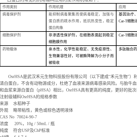
作用类别
作用机理
应用
病毒保护剂
能抑制病毒聚集而
使病毒稳定，加强与
基因治疗
蛋白质的疏水作用，抵抗热变性，稳定
Car-T细胞
蛋白构象
细胞保护剂
非渗透性保护剂，
在细胞表面起到稳定
Car-T细
细胞膜作用
药物载体
亲水性，化学性能稳定、无免疫原性、
多肽融合药
生物兼容性好，可被酶降解为小分子而
被吸收
OsrHSA是武汉禾元生物科技股份有限公司（以下建成“禾元生物”）
清白蛋白，不含有动物源成分，杜绝了血液来源病毒感染风险。与胎牛血清
和血浆来源白蛋白（pHSA）相比，OsrHSA具有更高的纯度，更好的批
注射级辅料OsrHSA的规格参数
来源 水稻种子
外观 略带粘性，黄色或棕色透明液体
CAS No 70024-90-7
浓度 20%，10g / 50mL / 瓶
纯度 符合USP及ChP标准