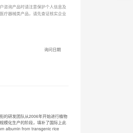
元
户咨询产品时请注意保护个人信息及
试
医疗器械类产品，请先查证核实企业
用
关
注
研
选
菌
询问日期
的研发团队从2006年开始进行
植物
规模化生产的阶段，填补了国际上此
albumin from transgenic rice