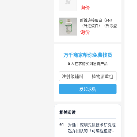
询价
纤维连接蛋白（FN）
（纤连蛋白）（外涂型
化妆品原料）
询价
万千商家帮你免费找货
0
人在求购买到急需产品
发起求购
相关阅读
对话丨深圳先进技术研究院
01
赵乔团队的「可编程植物」
探索