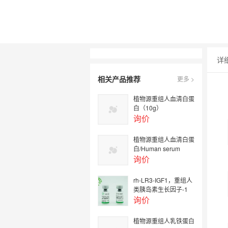
详
相关产品推荐
更多 >
植物源重组人血清白蛋
白（10g）
询价
植物源重组人血清白蛋
白/Human serum
albumin Recombinant
询价
/OsrHSA
rh-LR3-IGF1，重组人
类胰岛素生长因子-1
询价
植物源重组人乳铁蛋白