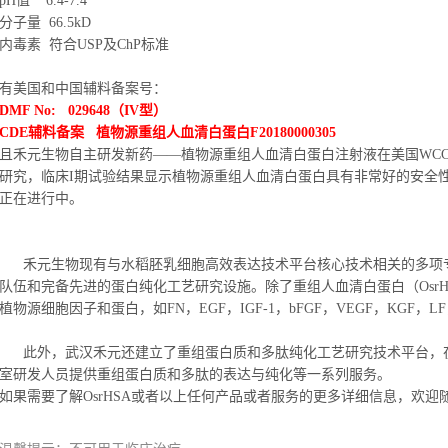
pH值 6.4-7.4
分子量 66.5kD
内毒素 符合USP及ChP标准
有美国和中国辅料备案号：
DMF No: 029648（IV型）
CDE辅料备案 植物源重组人血清白蛋白F20180000305
且禾元生物自主研发新药——植物源重组人血清白蛋白注射液在美国WCCT 
研究，临床I期试验结果显示植物源重组人血清白蛋白具有非常好的安全性
正在进行中。
禾元生物现有与水稻胚乳细胞高效表达技术平台核心技术相关的多项
队伍和完备先进的蛋白纯化工艺研究设施。除了重组人血清白蛋白（Osr
植物源细胞因子和蛋白，如FN，EGF，IGF-1，bFGF，VEGF，KGF，LF
此外，武汉禾元还建立了重组蛋白质和多肽纯化工艺研究技术平台，
室研发人员提供重组蛋白质和多肽的表达与纯化等一系列服务。
如果需要了解OsrHSA或者以上任何产品或者服务的更多详细信息，欢迎
温馨提示：不可用于临床治疗。