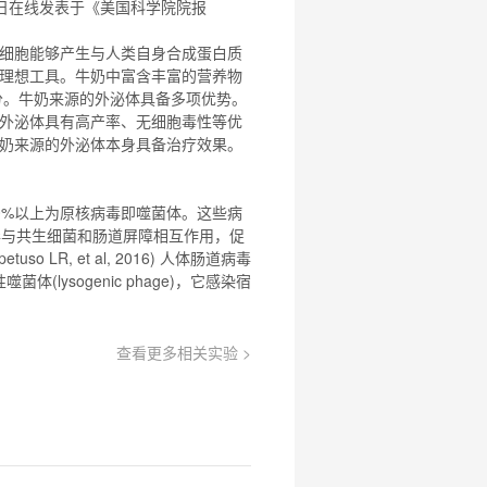
月31日在线发表于《美国科学院院报
3 细胞能够产生与人类自身合成蛋白质
理想工具。牛奶中富含丰富的营养物
分。牛奶来源的外泌体具备多项
优势
。
外泌体具有高产率、无细胞毒性等优
奶来源的外泌体本身具备治疗效果。
0%以上为原核病毒即噬菌体。这些病
毒与共生细菌和肠道屏障相互作用，促
LR, et al, 2016) 人体肠道病毒
体(lysogenic phage)，它感染宿
查看更多相关实验 >