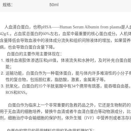
规格
：
50ml
人血清白蛋白，也称pHSA——Human Serum Albumin from pl
42g/L，占血浆总蛋白的60%左右，血浆中最重要的核心蛋白成分。人
含量降低会导致血液中的液体成分流失和组织间隙液体的增加，如果营养
病，也会导致白蛋白含量下降。
白蛋白的主要作用主要体现在：
维持血液胶体渗透压和pH值，体液流失和水肿时，及时补充白蛋白
能；
运输功能，白蛋白作为一种载体蛋白，能与体内许多难溶性的小分子
性的复合物，包括胆红素，脂肪酸，激素，金属离子等。
抗氧化，白蛋白的35个半胱氨酸中有34个携带有巯基，能吞噬自由
ROS和RNS。
白蛋白作为临床上一个非常重要的急救药品之外，它还是生物制药的
用于无血清的细胞培养，替换牛血清或者牛血清白蛋白等动物源成分，比
剂，细胞治疗中会输细胞的保护剂，体外生殖（IVF）中营养剂或者冻存
白蛋白的常见的药用辅料应用的及作用机理如下：