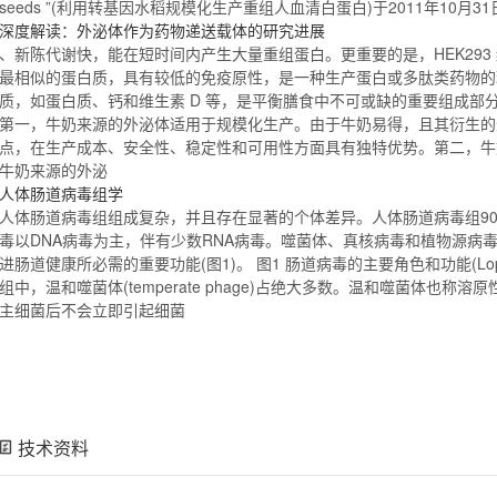
seeds ”(利用转基因水稻规模化生产
重组人血清白蛋白
)于2011年10
深度解读：外泌体作为药物递送载体的研究进展
、新陈代谢快，能在短时间内产生大量
重组
蛋白。更重要的是，HEK29
最相似的蛋白质，具有较低的免疫原性，是一种生产蛋白或多肽类药物的
质，如蛋白质、钙和维生素 D 等，是平衡膳食中不可或缺的重要组成部
第一，牛奶来源的外泌体适用于规模化生产。由于牛奶易得，且其衍生的
点，在生产成本、安全性、稳定性和可用性方面具有独特
优势
。第二，牛
牛奶来源的外泌
人体肠道病毒组学
人体肠道病毒组组成复杂，并且存在显著的个体差异。人体肠道病毒组9
毒以DNA病毒为主，伴有少数RNA病毒。噬菌体、真核病毒和
植物
源
病
进肠道健康所必需的重要功能(图1)。 图1 肠道病毒的主要角色和功能(Lopetuso 
组中，温和噬菌体(temperate phage)占绝大多数。温和噬菌体也称溶原性噬菌
主细菌后不会立即引起细菌
技术资料