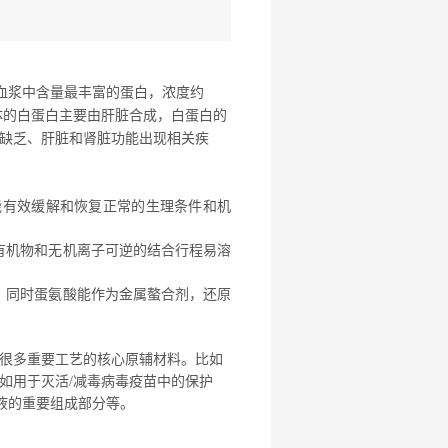
asma是人血浆中含量最丰富的蛋白，浓度约
机体的白蛋白主要由肝脏合成，白蛋白的
缺乏、肝脏和肾脏功能出现相关疾
能有效缓解和恢复正常的生理条件和机
有机物和无机离子可逆的结合行程易溶
基，同时蛋氨酸能作为金属螯合剂，还原
很多重要工艺的核心原辅材料。比如
如用于灭活/减毒病毒疫苗中的保护
液的重要组成部分等。