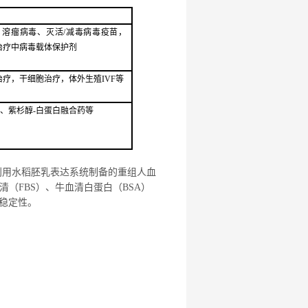
、溶瘤病毒、
灭活
/减毒病毒疫苗，
治疗
中病毒载体保护剂
胞治疗，干细胞治疗，体外生殖IVF等
、
紫杉醇
-白
蛋白融合药等
利用水稻胚乳表达系统制备的重组人血
（FBS）、牛血清白蛋白（BSA）
次稳定性。