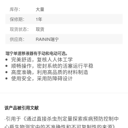
库存
：
大量
保修期
：
1年
现货状态
：
现货
供应商
：
RAININ瑞宁
瑞宁单道移液器有手动和电动可选。
完美舒适，复核人人体工学
顺畅操作，密封系统的活塞运行平稳
高度准确，利用高品质的材料制造
使用安全，采用防障碍设计
该产品被引用文献
·引用于《通过直接杀虫剂定量探索疾病预防控制中
心瓶生物测定中的不准确性和不可复制性的来源》