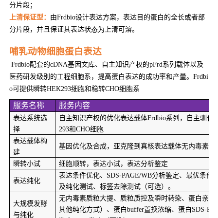
分片段；
上清保证型：
由Frdbio设计表达方案，表达目的蛋白的全长或者部
分片段，并且保证其表达状态为上清可溶。
哺乳动物细胞蛋白表达
Frdbio
配套的cDNA基因文库、自主知识产权的pFrd系列载体以及
医药研发级别的工程细胞系，提高蛋白表达的成功率和产量。Frdbi
o可提供瞬转HEK293细胞和稳转CHO细胞系
服务名称
服务内容
表达系统选
自主知识产权的优化表达载体Frdbio系列，自主驯化
择
293和CHO细胞
表达载体构
基因优化及合成，亚克隆到真核表达载体无内毒素质
建
瞬转小试
细胞顺转，表达小试，表达分析鉴定 
表达条件优化、SDS-PAGE/WB分析鉴定、最优条件8
表达纯化
及纯化测试、标签去除测试（可选）。
无内毒素质粒大提、质粒质控及瞬时转染、蛋白亲和
大规模发酵
其他纯化方式）、蛋白buffer置换浓缩、蛋白SDS-PAGE
与纯化