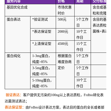
服务内容
价格
周期
交付标准
基因优化合成
市场优惠
含合成基因
时价
粒和克隆菌
蛋白表达
*
验证测试
500
元
5
个工作
含目的基因
日
表达质粒+
菌株+表达
*
表达保证型
2000
元
10
个工
作日
*
上清保证型
4500
元
15
个工
作日
蛋白纯化
1-3mg
蛋白，
根据蛋白
5
个工作
纯度>85%
难度协商
日
定价
3-5mg
蛋白，
5
个工作
纯度>85%
日
10
个工
5-10mg
蛋白，
纯度>85%
作日
验证表达：
客户提供无污染的100ng以上表达质粒，Frdbio转化表
达菌测试表达；
表达保证型：
由Frdbio设计表达方案，表达目的蛋白的全长或者部