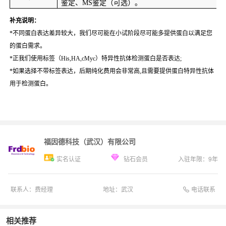
鉴定、MS鉴定（可选）。
补充说明：
*
不同蛋白表达差异较大，我们尽可能在小试阶段尽可能多提供蛋白以满足您
的蛋白需求。
*
正我们使用标签（His,HA,cMyc）特异性抗体检测蛋白是否表达;
*
如果选择不带标签表达，后期纯化费用会非常高,且需要提供蛋白特异性抗体
用于检测蛋白。
福因德科技（武汉）有限公司
实名认证
钻石会员
入驻年限：
9
年
电话联系
联系人：
费经理
地址：
武汉
相关推荐