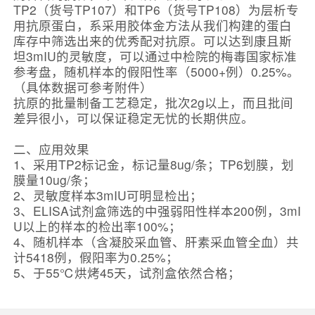
TP2（货号TP107）和TP6（货号TP108）为层析专
用抗原蛋白，系采用胶体金方法从我们构建的蛋白
库存中筛选出来的优秀配对抗原。可以达到康且斯
坦3mIU的灵敏度，可以通过中检院的梅毒国家标准
参考盘，随机样本的假阳性率（5000+例）0.25%。
（具体数据可参考附件）
抗原的批量制备工艺稳定，批次2g以上，而且批间
差异很小，可以保证稳定无忧的长期供应。
二、应用效果
1、采用TP2标记金，标记量8ug/条；TP6划膜，划
膜量10ug/条；
2、灵敏度样本3mIU可明显检出；
3、ELISA试剂盒筛选的中强弱阳性样本200例，3mI
U以上的样本的检出率100%；
4、随机样本（含凝胶采血管、肝素采血管全血）共
计5418例，假阳率为0.25%；
5、于55℃烘烤45天，试剂盒依然合格；