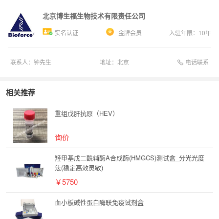
北京博生福生物技术有限责任公司
实名认证
金牌会员
入驻年限：
10
年
电话联系
联系人：
钟先生
地址：
北京
相关推荐
重组戊肝抗原（HEV）
询价
羟甲基戊二酰辅酶A合成酶(HMGCS)测试盒_分光光度
法(稳定高效灵敏)
￥5750
血小板碱性蛋白酶联免疫试剂盒