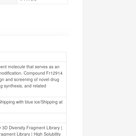
nt molecule that serves as an 
d modification. Compound Fr12914 
ign and screening of novel drug 
 synthesis, and related 
hipping with blue ice/Shipping at 
ty 3D Diversity Fragment Library
 | 
Fragment Library
 | 
High Solubility 