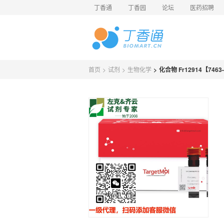
丁香通
丁香园
论坛
医药招聘
首页
>
试剂
>
生物化学
>
化合物 Fr12914【7463-