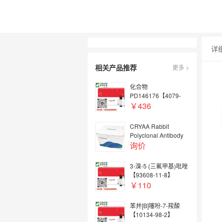
详
相关产品推荐
更多 >
化合物
PD146176【4079-
26-9】
￥436
CRYAA Rabbit
Polyclonal Antibody
询价
3-溴-5 (三氟甲基)吡唑
【93608-11-8】
￥110
苯并[B]噻吩-7-羧酸
【10134-98-2】