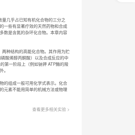
0
元
试
用
数量几乎占已知有机
化合物
的三分之
关
的一些有显著疗效的天然药物和合成
注
多数是含氮的杂环
化合物
。本章内容
研
选
菌
）两种结构的高能
化合物
。其作用为贮
例如磷酸烯醇丙酮酸）以及合成反应的中
周期的第一阶段上（例如钠钾 ATP酶的羧
例外。
物
的组成一般可用化学式表示。
化合
的元素不能用简单的机械方法或物理
查看更多相关实验 >