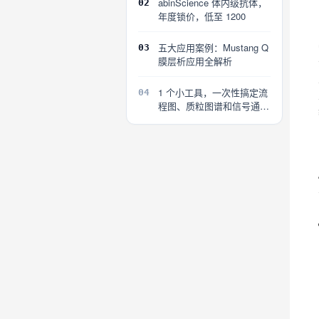
abinScience 体内级抗体，
02
年度锁价，低至 1200
五大应用案例：Mustang Q
03
膜层析应用全解析
1 个小工具，一次性搞定流
04
程图、质粒图谱和信号通路
图