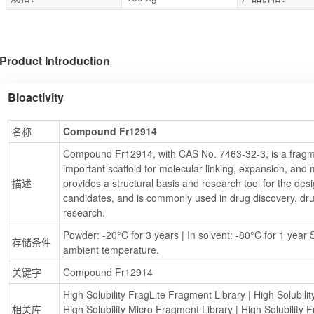
Product Introduction
Bioactivity
名称
Compound Fr12914
Compound Fr12914, with CAS No. 7463-32-3, is a fragme
important scaffold for molecular linking, expansion, an
描述
provides a structural basis and research tool for the des
candidates, and is commonly used in drug discovery, drug
research.
Powder: -20°C for 3 years | In solvent: -80°C for 1 year S
存储条件
ambient temperature.
关键字
Compound Fr12914
High Solubility FragLite Fragment Library
 | 
High Solubili
相关库
High Solubility Micro Fragment Library
 | 
High Solubility 