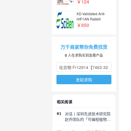
￥124
KD-Validated Anti-
HIF1AN Rabbit
mAb（KD KO验证抗
￥650
体，高特异性）
万千商家帮你免费找货
0
人在求购买到急需产品
发起求购
相关阅读
对话丨深圳先进技术研究院
01
赵乔团队的「可编程植物」
探索