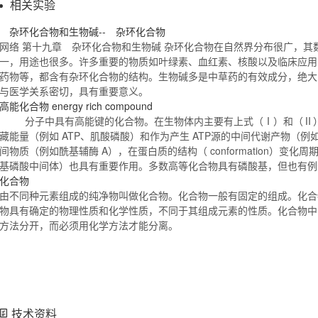
相关实验
杂环
化合物
和生物碱-- 杂环
化合物
网络 第十九章 杂环
化合物
和生物碱 杂环
化合物
在自然界分布很广，其
一，用途也很多。许多重要的物质如叶绿素、血红素、核酸以及临床应用
药物等，都含有杂环
化合物
的结构。生物碱多是中草药的有效成分，绝大
与医学关系密切，具有重要意义。
高能
化合物
energy rich compound
分子中具有高能键的
化合物
。在生物体内主要有上式（Ⅰ）和（Ⅱ
藏能量（例如 ATP、肌酸磷酸）和作为产生 ATP源的中间代谢产物（
间物质（例如酰基辅酶 A），在蛋白质的结构（ conformation）变化
基磷酸中间体）也具有重要作用。多数高等
化合物
具有磷酸基，但也有
化合物
由不同种元素组成的纯净物叫做
化合物
。
化合物
一般有固定的组成。
化合
物
具有确定的物理性质和化学性质，不同于其组成元素的性质。
化合物
中
方法分开，而必须用化学方法才能分离。
技术资料