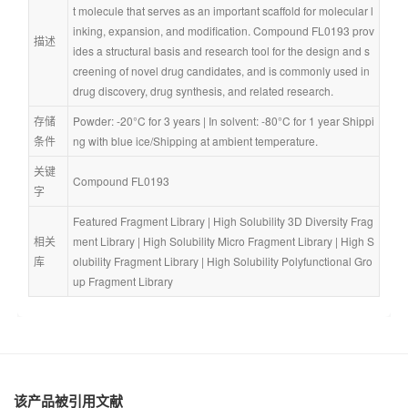
t molecule that serves as an important scaffold for molecular l
inking, expansion, and modification. Compound FL0193 prov
描述
ides a structural basis and research tool for the design and s
creening of novel drug candidates, and is commonly used in 
drug discovery, drug synthesis, and related research.
存储
Powder: -20°C for 3 years | In solvent: -80°C for 1 year Shippi
条件
ng with blue ice/Shipping at ambient temperature.
关键
Compound FL0193
字
Featured Fragment Library
 | 
High Solubility 3D Diversity Frag
相关
ment Library
 | 
High Solubility Micro Fragment Library
 | 
High S
库
olubility Fragment Library
 | 
High Solubility Polyfunctional Gro
up Fragment Library
该产品被引用文献