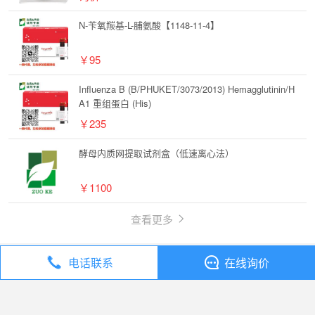
N-苄氧羰基-L-脯氨酸【1148-11-4】
￥95
Influenza B (B/PHUKET/3073/2013) Hemagglutinin/H
A1 重组蛋白 (His)
￥235
酵母内质网提取试剂盒（低速离心法）
￥1100
查看更多
电话联系
在线询价
丁香通
全部分类
试剂
化合物 FL0193【124391-76-0】