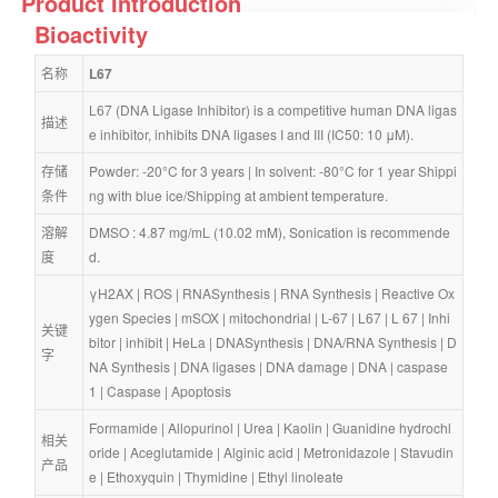
Product Introduction
Bioactivity
名称
L67
L67 (DNA Ligase Inhibitor) is a competitive human DNA ligas
描述
e inhibitor, inhibits DNA ligases I and III (IC50: 10 μM).
存储
Powder: -20°C for 3 years | In solvent: -80°C for 1 year Shippi
条件
ng with blue ice/Shipping at ambient temperature.
溶解
DMSO : 4.87 mg/mL (10.02 mM), Sonication is recommende
度
d.
γH2AX
 | 
ROS
 | 
RNASynthesis
 | 
RNA Synthesis
 | 
Reactive Ox
ygen Species
 | 
mSOX
 | 
mitochondrial
 | 
L-67
 | 
L67
 | 
L 67
 | 
Inhi
关键
bitor
 | 
inhibit
 | 
HeLa
 | 
DNASynthesis
 | 
DNA/RNA Synthesis
 | 
D
字
NA Synthesis
 | 
DNA ligases
 | 
DNA damage
 | 
DNA
 | 
caspase 
1
 | 
Caspase
 | 
Apoptosis
Formamide
 | 
Allopurinol
 | 
Urea
 | 
Kaolin
 | 
Guanidine hydrochl
相关
oride
 | 
Aceglutamide
 | 
Alginic acid
 | 
Metronidazole
 | 
Stavudin
产品
e
 | 
Ethoxyquin
 | 
Thymidine
 | 
Ethyl linoleate