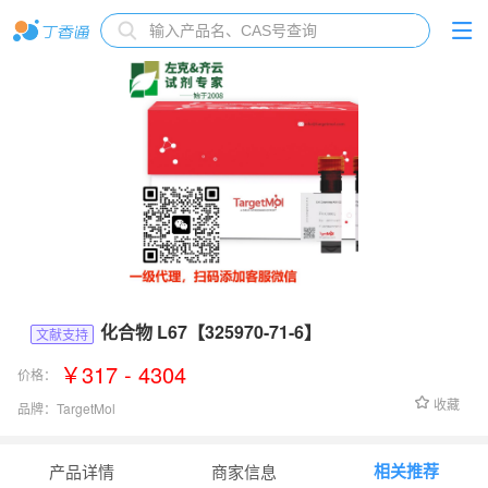
化合物 L67【325970-71-6】
文献支持
￥317 - 4304
价格：
收藏
品牌：
TargetMol
货号：
T3103
相关推荐
产品详情
商家信息