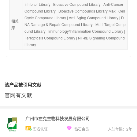
Inhibitor Library
 | 
Bioactive Compound Library
 | 
Anti-Cancer 
Compound Library
 | 
Bioactive Compounds Library Max
 | 
Cell 
Cycle Compound Library
 | 
Anti-Aging Compound Library
 | 
D
相关
NA Damage & Repair Compound Library
 | 
Multi-Target Comp
库
ound Library
 | 
Immunology/Inflammation Compound Library
 | 
Ferroptosis Compound Library
 | 
NF-κB Signaling Compound 
Library
该产品被引用文献
官网有文献
广州市左克生物科技发展有限公司
实名认证
钻石会员
入驻年限：
2
年