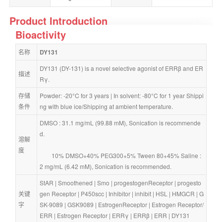
Product Introduction
Bioactivity
名称
DY131
DY131 (DY-131) is a novel selective agonist of ERRβ and ER
描述
Rγ.
存储
Powder: -20°C for 3 years | In solvent: -80°C for 1 year Shippi
条件
ng with blue ice/Shipping at ambient temperature.
DMSO : 31.1 mg/mL (99.88 mM), Sonication is recommende
d.
溶解
度
        10% DMSO+40% PEG300+5% Tween 80+45% Saline : 
2 mg/mL (6.42 mM), Sonication is recommended.
StAR
 | 
Smoothened
 | 
Smo
 | 
progestogenReceptor
 | 
progesto
关键
gen Receptor
 | 
P450scc
 | 
Inhibitor
 | 
inhibit
 | 
HSL
 | 
HMGCR
 | 
G
字
SK-9089
 | 
GSK9089
 | 
EstrogenReceptor
 | 
Estrogen Receptor/
ERR
 | 
Estrogen Receptor
 | 
ERRγ
 | 
ERRβ
 | 
ERR
 | 
DY131