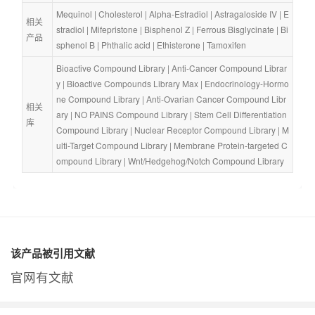
Mequinol
 | 
Cholesterol
 | 
Alpha-Estradiol
 | 
Astragaloside IV
 | 
E
相关
stradiol
 | 
Mifepristone
 | 
Bisphenol Z
 | 
Ferrous Bisglycinate
 | 
Bi
产品
sphenol B
 | 
Phthalic acid
 | 
Ethisterone
 | 
Tamoxifen
Bioactive Compound Library
 | 
Anti-Cancer Compound Librar
y
 | 
Bioactive Compounds Library Max
 | 
Endocrinology-Hormo
ne Compound Library
 | 
Anti-Ovarian Cancer Compound Libr
相关
ary
 | 
NO PAINS Compound Library
 | 
Stem Cell Differentiation 
库
Compound Library
 | 
Nuclear Receptor Compound Library
 | 
M
ulti-Target Compound Library
 | 
Membrane Protein-targeted C
ompound Library
 | 
Wnt/Hedgehog/Notch Compound Library
该产品被引用文献
官网有文献