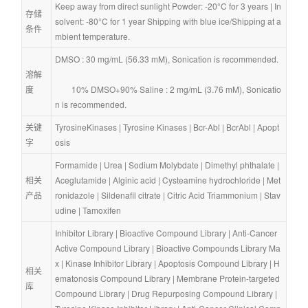
Keep away from direct sunlight Powder: -20°C for 3 years | In 
存储
solvent: -80°C for 1 year Shipping with blue ice/Shipping at a
条件
mbient temperature.
DMSO : 30 mg/mL (56.33 mM), Sonication is recommended.
溶解
度
        10% DMSO+90% Saline : 2 mg/mL (3.76 mM), Sonicatio
n is recommended.
关键
TyrosineKinases
 | 
Tyrosine Kinases
 | 
Bcr-Abl
 | 
BcrAbl
 | 
Apopt
字
osis
Formamide
 | 
Urea
 | 
Sodium Molybdate
 | 
Dimethyl phthalate
 | 
相关
Aceglutamide
 | 
Alginic acid
 | 
Cysteamine hydrochloride
 | 
Met
产品
ronidazole
 | 
Sildenafil citrate
 | 
Citric Acid Triammonium
 | 
Stav
udine
 | 
Tamoxifen
Inhibitor Library
 | 
Bioactive Compound Library
 | 
Anti-Cancer 
Active Compound Library
 | 
Bioactive Compounds Library Ma
x
 | 
Kinase Inhibitor Library
 | 
Apoptosis Compound Library
 | 
H
相关
ematonosis Compound Library
 | 
Membrane Protein-targeted 
库
Compound Library
 | 
Drug Repurposing Compound Library
 | 