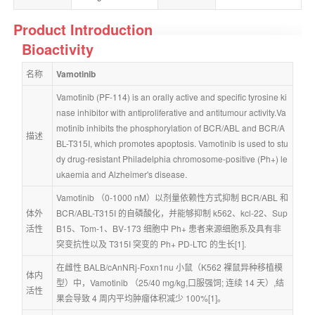
Product Introduction
Bioactivity
名称
Vamotinib
Vamotinib (PF-114) is an orally active and specific tyrosine ki
nase inhibitor with antiproliferative and antitumour activity.Va
motinib inhibits the phosphorylation of BCR/ABL and BCR/A
描述
BL-T315I, which promotes apoptosis. Vamotinib is used to stu
dy drug-resistant Philadelphia chromosome-positive (Ph+) le
ukaemia and Alzheimer's disease.
Vamotinib （0-1000 nM）以剂量依赖性方式抑制 BCR/ABL 和 
体外
BCR/ABL-T315I 的自磷酸化，并能够抑制 k562、kcl-22、Sup
活性
B15、Tom-1、BV-173 细胞中 Ph+ 患者来源细胞系及具有非
突变抗性以及 T315I 突变的 Ph+ PD-LTC 的生长[1].
在雌性 BALB/cAnNRj-Foxn1nu 小鼠（K562 裸鼠异种移植模
体内
型）中，Vamotinib （25/40 mg/kg,口服强饲; 连续 14 天）,结
活性
果会导致 4 周内平均肿瘤体积减少 100%[1]。