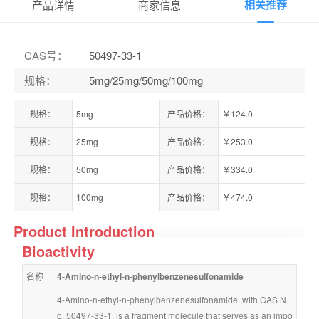
相关推荐
产品详情
商家信息
CAS号
：
50497-33-1
规格
：
5mg/25mg/50mg/100mg
规格：
5mg
产品价格：
￥124.0
规格：
25mg
产品价格：
￥253.0
规格：
50mg
产品价格：
￥334.0
规格：
100mg
产品价格：
￥474.0
Product Introduction
Bioactivity
名称
4-Amino-n-ethyl-n-phenylbenzenesulfonamide
4-Amino-n-ethyl-n-phenylbenzenesulfonamide ,with CAS N
o. 50497-33-1, is a fragment molecule that serves as an impo