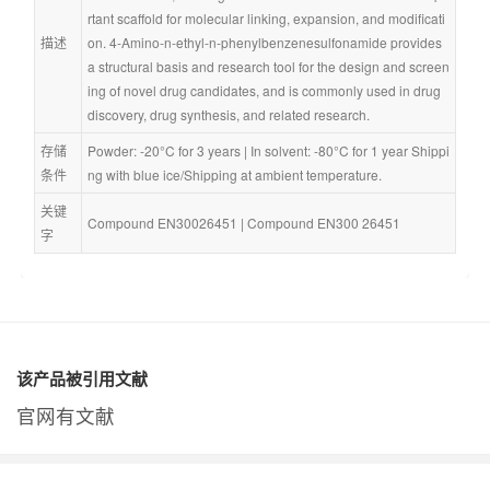
rtant scaffold for molecular linking, expansion, and modificati
描述
on. 4-Amino-n-ethyl-n-phenylbenzenesulfonamide provides 
a structural basis and research tool for the design and screen
ing of novel drug candidates, and is commonly used in drug 
discovery, drug synthesis, and related research.
存储
Powder: -20°C for 3 years | In solvent: -80°C for 1 year Shippi
条件
ng with blue ice/Shipping at ambient temperature.
关键
Compound EN30026451
 | 
Compound EN300 26451
字
该产品被引用文献
官网有文献