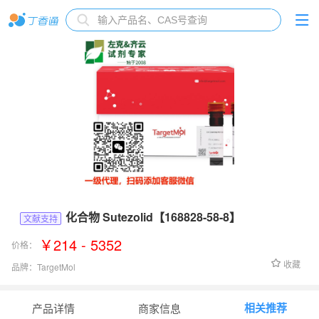
化合物 Sutezolid【168828-58-8】
文献支持
￥214 - 5352
价格：
收藏
品牌：
TargetMol
货号：
T7419
相关推荐
产品详情
商家信息