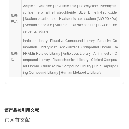
Adipic dihydrazide
 | 
Levulinic acid
 | 
Doxycycline
 | 
Neomycin 
sulfate
 | 
Terbinafine hydrochloride
 | 
BES
 | 
Dimethyl sulfoxide
相关
| 
Sodium bicarbonate
 | 
Hyaluronic acid sodium (MW 20 kDa)
产品
| 
Sodium diacetate
 | 
Sulfamethoxazole sodium
 | 
D(+)-Raffino
se pentahydrate
Inhibitor Library
 | 
Bioactive Compound Library
 | 
Bioactive Co
mpounds Library Max
 | 
Anti-Bacterial Compound Library
 | 
Re
相关
FRAME Related Library
 | 
Antibiotics Library
 | 
Anti-Infection C
库
ompound Library
 | 
Fluorochemical Library
 | 
Clinical Compou
nd Library
 | 
Orally Active Compound Library
 | 
Drug Repurpos
ing Compound Library
 | 
Human Metabolite Library
该产品被引用文献
官网有文献