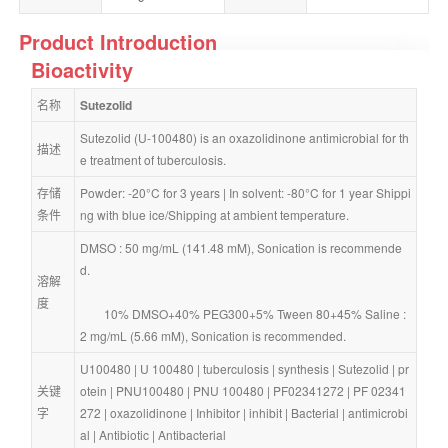
Product Introduction
Bioactivity
名称
Sutezolid
Sutezolid (U-100480) is an oxazolidinone antimicrobial for th
描述
e treatment of tuberculosis.
存储
Powder: -20°C for 3 years | In solvent: -80°C for 1 year Shippi
条件
ng with blue ice/Shipping at ambient temperature.
DMSO : 50 mg/mL (141.48 mM), Sonication is recommende
d.
溶解
度
        10% DMSO+40% PEG300+5% Tween 80+45% Saline : 
2 mg/mL (5.66 mM), Sonication is recommended.
U100480
 | 
U 100480
 | 
tuberculosis
 | 
synthesis
 | 
Sutezolid
 | 
pr
关键
otein
 | 
PNU100480
 | 
PNU 100480
 | 
PF02341272
 | 
PF 02341
字
272
 | 
oxazolidinone
 | 
Inhibitor
 | 
inhibit
 | 
Bacterial
 | 
antimicrobi
al
 | 
Antibiotic
 | 
Antibacterial