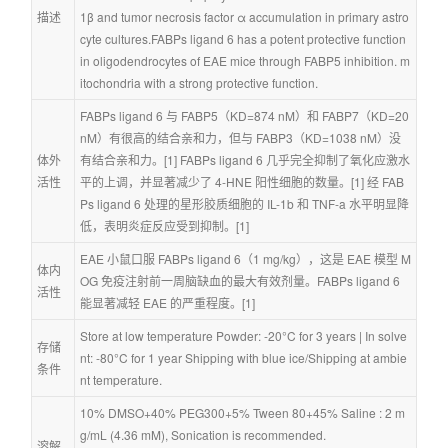
描述
1β and tumor necrosis factor α accumulation in primary astro
cyte cultures.FABPs ligand 6 has a potent protective function 
in oligodendrocytes of EAE mice through FABP5 inhibition. m
itochondria with a strong protective function.
FABPs ligand 6 与 FABP5（KD=874 nM）和 FABP7（KD=20 
nM）有很高的结合亲和力，但与 FABP3（KD=1038 nM）没
体外
有结合亲和力。[1] FABPs ligand 6 几乎完全抑制了氧化应激水
活性
平的上调，并显著减少了 4-HNE 阳性细胞的数量。[1] 经 FAB
Ps ligand 6 处理的星形胶质细胞的 IL-1b 和 TNF-a 水平明显降
低，表明炎症反应受到抑制。[1]
EAE 小鼠口服 FABPs ligand 6（1 mg/kg），这是 EAE 模型 M
体内
OG 免疫注射前一周脑缺血的最大有效剂量。FABPs ligand 6 
活性
能显著减轻 EAE 的严重程度。[1]
Store at low temperature Powder: -20°C for 3 years | In solve
存储
nt: -80°C for 1 year Shipping with blue ice/Shipping at ambie
条件
nt temperature.
10% DMSO+40% PEG300+5% Tween 80+45% Saline : 2 m
g/mL (4.36 mM), Sonication is recommended.
溶解