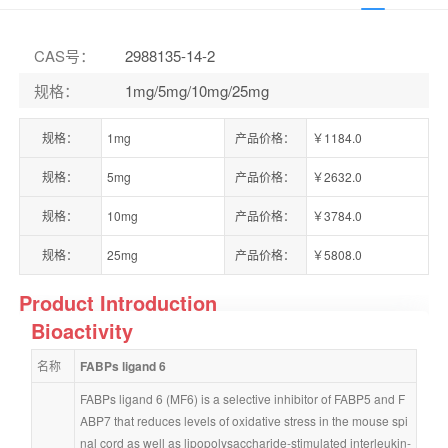
CAS号
：
2988135-14-2
规格
：
1mg/5mg/10mg/25mg
规格：
1mg
产品价格：
￥1184.0
规格：
5mg
产品价格：
￥2632.0
规格：
10mg
产品价格：
￥3784.0
规格：
25mg
产品价格：
￥5808.0
Product Introduction
Bioactivity
名称
FABPs ligand 6
FABPs ligand 6 (MF6) is a selective inhibitor of FABP5 and F
ABP7 that reduces levels of oxidative stress in the mouse spi
nal cord as well as lipopolysaccharide-stimulated interleukin-