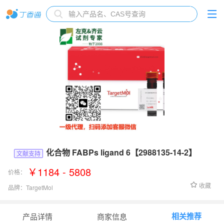
化合物 FABPs ligand 6【2988135-14-2】
文献支持
￥1184 - 5808
价格：
收藏
品牌：
TargetMol
货号：
T62870
相关推荐
产品详情
商家信息