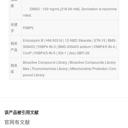
度
        DMSO : 100 mg/mL(218.09 mM), Sonication is recomme
nded.
关键
FABP5
字
Eriocalyxin B
 | 
HM-50316
 | 
12-NBD Stearate
 | 
STK-15
 | 
BMS-
相关
309403
 | 
FABP4-IN-3
 | 
BMS-309403 sodium
 | 
FABP4/5-IN-4
 | 
产品
CooP
 | 
FABP4/5-IN-5
 | 
ISX-1
 | 
(Iso)-SBFI-26
Bioactive Compound Library
 | 
Bioactive Compounds Library 
相关
Max
 | 
Fluorochemical Library
 | 
Mitochondrial Protection Com
库
pound Library
该产品被引用文献
官网有文献